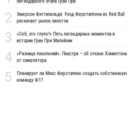
легендарного этапа Гран При
2
Эмерсон Фиттипальди: Уход Ферстаппена из Red Bull
раскачает рынок пилотов
3
«Себ, это глупо!» Пять легендарных моментов в
истории Гран При Малайзии
4
«Разница поколений». Пиастри – об отказе Хэмилтона
от симулятора
5
Планирует ли Макс Ферстаппен создать собственную
команду Ф1?