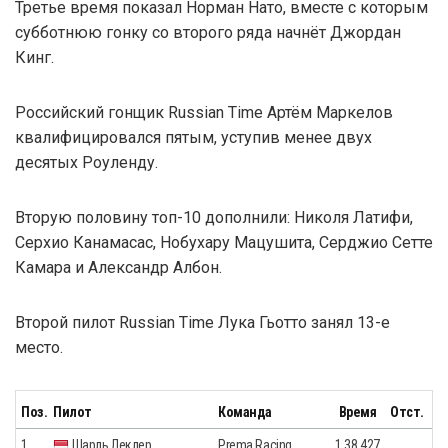
Третье время показал Норман Нато, вместе с которым
субботнюю гонку со второго ряда начнёт Джордан
Кинг.
Российский гонщик Russian Time Артём Маркелов
квалифицировался пятым, уступив менее двух
десятых Роуленду.
Вторую половину топ-10 дополнили: Николя Латифи,
Серхио Канамасас, Нобухару Мацушита, Серджио Сетте
Камара и Александр Албон.
Второй пилот Russian Time Лука Гьотто занял 13-е
место.
Поз.
Пилот
Команда
Время
Отст.
1.
Шарль Леклер
Prema Racing
1.38,427