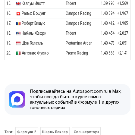
15.
Каллум Илотт
Trident
1.39,996
+1,569
16.
Ральф Бошунг
Campos Racing
1.40,394
+1,967
17.
Роберт Вишую
Campos Racing
1.40,412
+1,985
18.
Набиль Жефри
Trident
1.40,454
+2,027
19.
Шон Гелаэль
Pertamina Arden
1.40,478
+2,051
20.
Антонио Фуоко
Prema Racing
1.40,568
+2,141
Подписывайтесь на Autosport.com.ru в Max,
чтобы всегда быть в курсе самых
актуальных событий в Формуле 1 и других
гоночных сериях
Теги:
Формула 2
Шарль Леклер
Сильверстоун