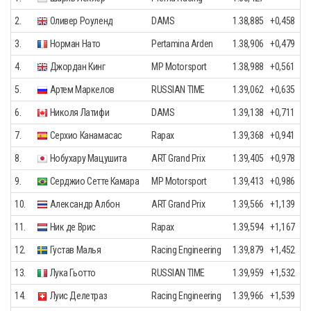
2.
Оливер Роуленд
DAMS
1.38,885
+0,458
3.
Норман Нато
Pertamina Arden
1.38,906
+0,479
4.
Джордан Кинг
MP Motorsport
1.38,988
+0,561
5.
Артем Маркелов
RUSSIAN TIME
1.39,062
+0,635
6.
Николя Латифи
DAMS
1.39,138
+0,711
7.
Серхио Канамасас
Rapax
1.39,368
+0,941
8.
Нобухару Мацушита
ART Grand Prix
1.39,405
+0,978
9.
Серджио Сетте Камара
MP Motorsport
1.39,413
+0,986
10.
Александр Албон
ART Grand Prix
1.39,566
+1,139
11.
Ник де Врис
Rapax
1.39,594
+1,167
12.
Густав Малья
Racing Engineering
1.39,879
+1,452
13.
Лука Гьотто
RUSSIAN TIME
1.39,959
+1,532
14.
Луис Делетраз
Racing Engineering
1.39,966
+1,539