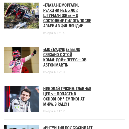
«ГЛАЗА НЕ МОРГАЛИ,
РЕАКЦИИ НЕ БЫЛО»:
ШТУРМАН ОЖЬЕ — О
СОСТОЯНИИ ПИЛОТА ПОСЛЕ
АВАРИИ В ФИНЛЯНДИИ
Вчера в 13:14
«МОЁ БУДУЩЕЕ БЫЛО
СВЯЗАНО С ЭТОЙ
КОМАНДОЙ»: ПЕРЕС — ОБ
ASTON MARTIN
Вчера в 12:13
НИКОЛАЙ ГРЯЗИН: ГЛАВНАЯ
ЦЕЛЬ — ПОПАСТЬ В
ОСНОВНОЙ ЧЕМПИОНАТ
МИРА, В RALLY1
Вчера в 11:12
«ИНТУИЦИЯ ПОДСКАЗЫВАЕТ