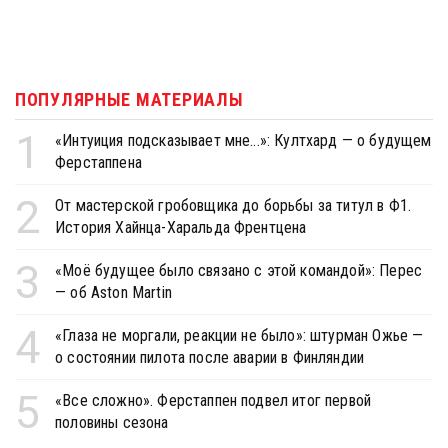
ПОПУЛЯРНЫЕ МАТЕРИАЛЫ
1
«Интуиция подсказывает мне...»: Култхард — о будущем
Ферстаппена
2
От мастерской гробовщика до борьбы за титул в Ф1.
История Хайнца-Харальда Френтцена
3
«Моё будущее было связано с этой командой»: Перес
— об Aston Martin
4
«Глаза не моргали, реакции не было»: штурман Ожье —
о состоянии пилота после аварии в Финляндии
5
«Все сложно». Ферстаппен подвел итог первой
половины сезона