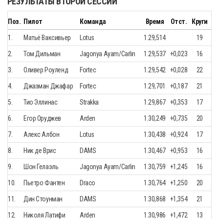
РЕЗУЛЬТАТЫ ВТОРОЙ СЕССИИ
Поз.
Пилот
Команда
Время
Отст.
Круги
1.
Матьё Ваксивьер
Lotus
1.29,514
19
2.
Том Дильман
Jagonya Ayam/Carlin
1.29,537
+0,023
16
3.
Оливер Роуленд
Fortec
1.29,542
+0,028
22
4.
Джазман Джафар
Fortec
1.29,701
+0,187
21
5.
Тио Эллинас
Strakka
1.29,867
+0,353
17
6.
Егор Оруджев
Arden
1.30,249
+0,735
20
7.
Алекс Албон
Lotus
1.30,438
+0,924
17
8.
Ник де Врис
DAMS
1.30,467
+0,953
16
9.
Шон Гелаэль
Jagonya Ayam/Carlin
1.30,759
+1,245
16
10.
Пьетро Фантен
Draco
1.30,764
+1,250
20
11.
Дин Стоунман
DAMS
1.30,868
+1,354
21
12.
Николя Латифи
Arden
1.30,986
+1,472
13