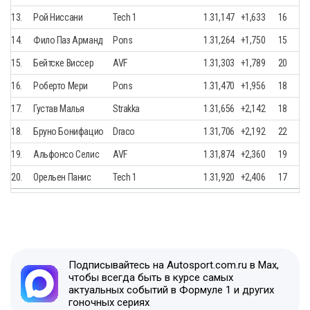
13.
Рой Ниссани
Tech 1
1.31,147
+1,633
16
14.
Фило Паз Арманд
Pons
1.31,264
+1,750
15
15.
Бейтске Виссер
AVF
1.31,303
+1,789
20
16.
Роберто Мери
Pons
1.31,470
+1,956
18
17.
Густав Малья
Strakka
1.31,656
+2,142
18
18.
Бруно Бонифацио
Draco
1.31,706
+2,192
22
19.
Альфонсо Селис
AVF
1.31,874
+2,360
19
20.
Орельен Панис
Tech 1
1.31,920
+2,406
17
Подписывайтесь на Autosport.com.ru в Max,
чтобы всегда быть в курсе самых
актуальных событий в Формуле 1 и других
гоночных сериях