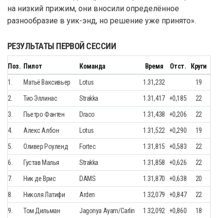
на низкий прижим, они вносили определённое
разнообразие в уик-энд, но решение уже принято».
РЕЗУЛЬТАТЫ ПЕРВОЙ СЕССИИ
Поз.
Пилот
Команда
Время
Отст.
Круги
1.
Матьё Ваксивьер
Lotus
1.31,232
19
2.
Тио Эллинас
Strakka
1.31,417
+0,185
22
3.
Пьетро Фантен
Draco
1.31,438
+0,206
22
4.
Алекс Албон
Lotus
1.31,522
+0,290
19
5.
Оливер Роуленд
Fortec
1.31,815
+0,583
22
6.
Густав Малья
Strakka
1.31,858
+0,626
22
7.
Ник де Врис
DAMS
1.31,870
+0,638
20
8.
Николя Латифи
Arden
1.32,079
+0,847
22
9.
Том Дильман
Jagonya Ayam/Carlin
1.32,092
+0,860
18