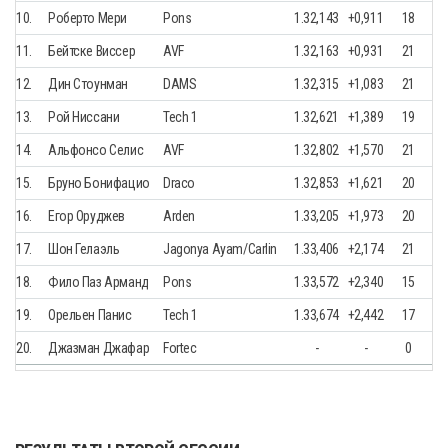
10.
Роберто Мери
Pons
1.32,143
+0,911
18
11.
Бейтске Виссер
AVF
1.32,163
+0,931
21
12.
Дин Стоунман
DAMS
1.32,315
+1,083
21
13.
Рой Ниссани
Tech 1
1.32,621
+1,389
19
14.
Альфонсо Селис
AVF
1.32,802
+1,570
21
15.
Бруно Бонифацио
Draco
1.32,853
+1,621
20
16.
Егор Оруджев
Arden
1.33,205
+1,973
20
17.
Шон Гелаэль
Jagonya Ayam/Carlin
1.33,406
+2,174
21
18.
Фило Паз Арманд
Pons
1.33,572
+2,340
15
19.
Орельен Панис
Tech 1
1.33,674
+2,442
17
20.
Джазман Джафар
Fortec
-
-
0