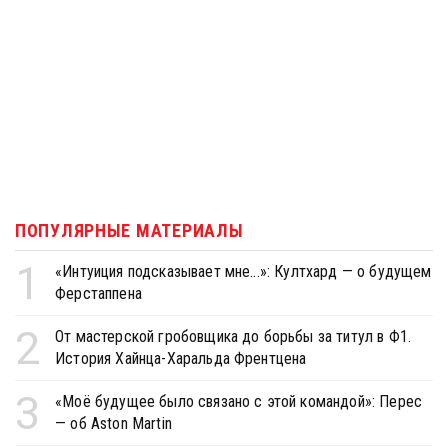
ПОПУЛЯРНЫЕ МАТЕРИАЛЫ
1
«Интуиция подсказывает мне...»: Култхард — о будущем
Ферстаппена
2
От мастерской гробовщика до борьбы за титул в Ф1.
История Хайнца-Харальда Френтцена
3
«Моё будущее было связано с этой командой»: Перес
— об Aston Martin