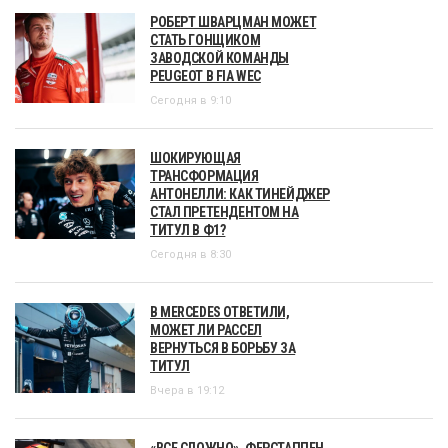
РОБЕРТ ШВАРЦМАН МОЖЕТ
СТАТЬ ГОНЩИКОМ
ЗАВОДСКОЙ КОМАНДЫ
PEUGEOT В FIA WEC
Сегодня в 9:10
ШОКИРУЮЩАЯ
ТРАНСФОРМАЦИЯ
АНТОНЕЛЛИ: КАК ТИНЕЙДЖЕР
СТАЛ ПРЕТЕНДЕНТОМ НА
ТИТУЛ В Ф1?
Сегодня в 8:30
В MERCEDES ОТВЕТИЛИ,
МОЖЕТ ЛИ РАССЕЛ
ВЕРНУТЬСЯ В БОРЬБУ ЗА
ТИТУЛ
Вчера в 19:12
«ВСЕ СЛОЖНО». ФЕРСТАППЕН