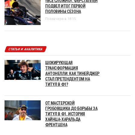
«ВСЕ СЛОЖНО». ФЕРСТАППЕН
ПОДВЕЛ ИТОГ ПЕРВОЙ
ПОЛОВИНЫ СЕЗОНА
Позавчера в 18:15
СТАТЬИ И АНАЛИТИКА
ШОКИРУЮЩАЯ
ТРАНСФОРМАЦИЯ
АНТОНЕЛЛИ: КАК ТИНЕЙДЖЕР
СТАЛ ПРЕТЕНДЕНТОМ НА
ТИТУЛ В Ф1?
ОТ МАСТЕРСКОЙ
ГРОБОВЩИКА ДО БОРЬБЫ ЗА
ТИТУЛ В Ф1. ИСТОРИЯ
ХАЙНЦА-ХАРАЛЬДА
ФРЕНТЦЕНА