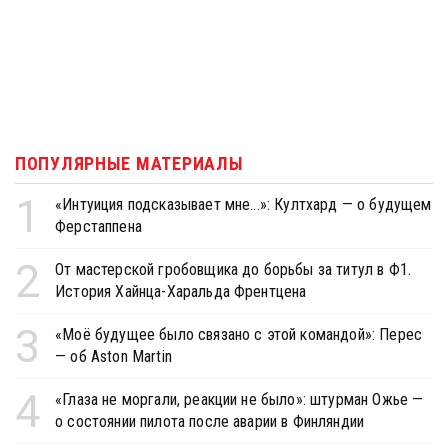
ПОПУЛЯРНЫЕ МАТЕРИАЛЫ
1
«Интуиция подсказывает мне...»: Култхард — о будущем
Ферстаппена
2
От мастерской гробовщика до борьбы за титул в Ф1.
История Хайнца-Харальда Френтцена
3
«Моё будущее было связано с этой командой»: Перес
— об Aston Martin
4
«Глаза не моргали, реакции не было»: штурман Ожье —
о состоянии пилота после аварии в Финляндии