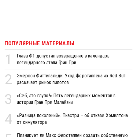
ПОПУЛЯРНЫЕ МАТЕРИАЛЫ
1
Глава Ф1 допустил возвращение в календарь
легендарного этапа Гран При
2
Эмерсон Фиттипальди: Уход Ферстаппена из Red Bull
раскачает рынок пилотов
3
«Себ, это глупо!» Пять легендарных моментов в
истории Гран При Малайзии
4
«Разница поколений». Пиастри – об отказе Хэмилтона
от симулятора
Планирует ли Макс Ферстаппен создать собственную