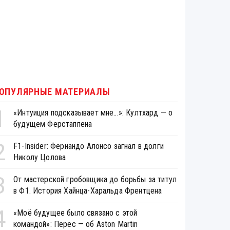
ОПУЛЯРНЫЕ МАТЕРИАЛЫ
1
«Интуиция подсказывает мне...»: Култхард — о
будущем Ферстаппена
2
F1-Insider: Фернандо Алонсо загнал в долги
Николу Цолова
3
От мастерской гробовщика до борьбы за титул
в Ф1. История Хайнца-Харальда Френтцена
4
«Моё будущее было связано с этой
командой»: Перес — об Aston Martin