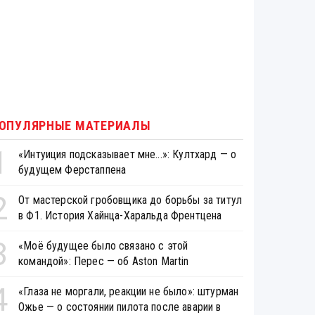
ОПУЛЯРНЫЕ МАТЕРИАЛЫ
1
«Интуиция подсказывает мне...»: Култхард — о
будущем Ферстаппена
2
От мастерской гробовщика до борьбы за титул
в Ф1. История Хайнца-Харальда Френтцена
3
«Моё будущее было связано с этой
командой»: Перес — об Aston Martin
4
«Глаза не моргали, реакции не было»: штурман
Ожье — о состоянии пилота после аварии в