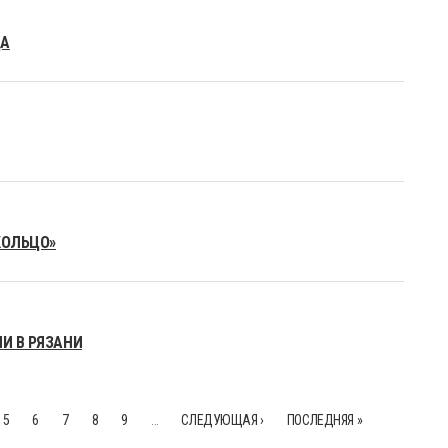
ЦА
КОЛЬЦО»
И В РЯЗАНИ
5
6
7
8
9
…
СЛЕДУЮЩАЯ ›
ПОСЛЕДНЯЯ »