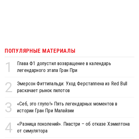
ПОПУЛЯРНЫЕ МАТЕРИАЛЫ
1
Глава Ф1 допустил возвращение в календарь
легендарного этапа Гран При
2
Эмерсон Фиттипальди: Уход Ферстаппена из Red Bull
раскачает рынок пилотов
3
«Себ, это глупо!» Пять легендарных моментов в
истории Гран При Малайзии
4
«Разница поколений». Пиастри – об отказе Хэмилтона
от симулятора