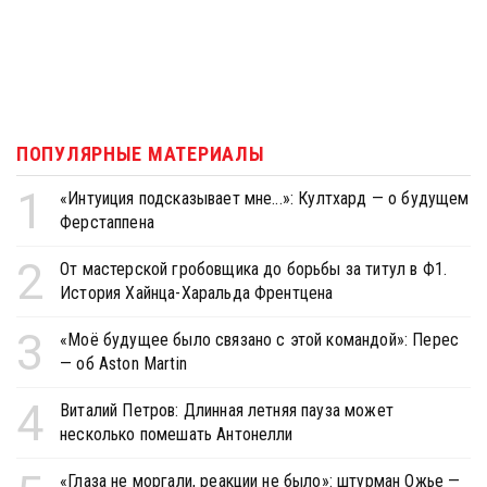
ПОПУЛЯРНЫЕ МАТЕРИАЛЫ
1
«Интуиция подсказывает мне...»: Култхард — о будущем
Ферстаппена
2
От мастерской гробовщика до борьбы за титул в Ф1.
История Хайнца-Харальда Френтцена
3
«Моё будущее было связано с этой командой»: Перес
— об Aston Martin
4
Виталий Петров: Длинная летняя пауза может
несколько помешать Антонелли
«Глаза не моргали, реакции не было»: штурман Ожье —