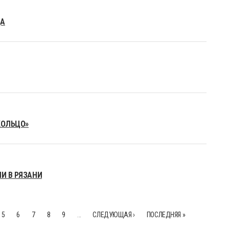
ЦА
КОЛЬЦО»
И В РЯЗАНИ
5
6
7
8
9
…
СЛЕДУЮЩАЯ ›
ПОСЛЕДНЯЯ »