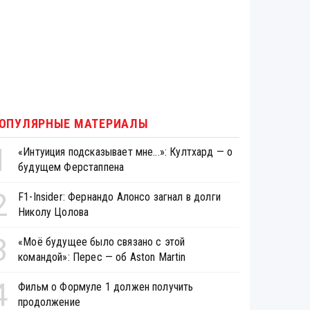
ОПУЛЯРНЫЕ МАТЕРИАЛЫ
1
«Интуиция подсказывает мне...»: Култхард — о
будущем Ферстаппена
2
F1-Insider: Фернандо Алонсо загнал в долги
Николу Цолова
3
«Моё будущее было связано с этой
командой»: Перес — об Aston Martin
4
Фильм о Формуле 1 должен получить
продолжение