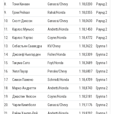
8.
Тони Канаан
Ganassi/Chevy
1.18,0200
Раунд 2
9.
Грэм Рейхал
Rahal/Honda
1.18,0355
Раунд 2
10.
Скотт Диксон
Ganassi/Chevy
1.18,0630
Раунд 2
11.
Карлос Муньос
Andretti/Honda
1.18,1450
Раунд 2
12.
Карлос Уэртас
Coyne/Honda
1.18,4772
Раунд 2
13.
Себастьян Сааведра
KV/Chevy
1.18,3622
Группа 1
14.
Джозеф Ньюгарден
Fisher/Honda
1.18,5309
Группа 2
15.
Такума Сато
Foyt/Honda
1.18,3689
Группа 1
16.
Уилл Пауэр
Penske/Chevy
1.18,6807
Группа 2
17.
Симон Пажено
Schmidt/Honda
1.18,4709
Группа 1
18.
Марко Андретти
Andretti/Honda
1.18,8743
Группа 2
19.
Джастин Уилсон
Coyne/Honda
1.18,5181
Группа 1
20.
Чарли Кимпболл
Ganassi/Chevy
1.19,1176
Группа 2
21.
Райан Хантер-Рей
Andretti/Honda
1.19,8292
Группа 1