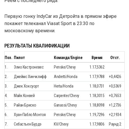
Реем с последнего ряда.
Первую гонку IndyCar из Детройта в прямом эфире
покажет телеканал Viasat Sport в 23:30 по
московскому времени.
РЕЗУЛЬТАТЫ КВАЛИФИКАЦИИ
Поз.
Пилот
Команда/Engine
Время
Отст.
1.
Элио Кастроневеc
Penske/Chevy
1.17,5362
2.
Джеймс Хинчклифф
Andretti/Honda
1.17,9788
+0,4426
3.
Джек Хоксуорт
Herta/Honda
1.18,0731
+0,5369
4.
Майк Конвей
Carpenter/Chevy
1.18,3015
+0,7653
5.
Райан Бриско
Ganassi/Chevy
1.18,8098
+1,2736
6.
Хуан-Пабло Монтоя
Penske/Chevy
1.19,7296
+2,1934
7.
Себастьен Бурдэ
KV/Chevy
1.17,9806
Раунд 2