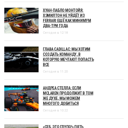
ХУАН-ПАБЛО МОНТОЙЯ:
ХЭМИЛТОН НЕ УЙДЁТ ИЗ
FERRARI ЕЩЁ КАК МИНИМУМ
ДВА-ТРИ ГОДА
Сегодня в 12:18
ГЛАВА CADILLAC: МЫ ХОТИМ
СОЗДАТЬ КОМАНДУ, В
КОТОРУЮ МЕЧТАЮТ ПОПАСТЬ
ВСЕ
Сегодня в 11:20
АНДРЕА СТЕЛЛА: ЕСЛИ
MCLAREN ПРОДОЛЖИТ В ТОМ
ЖЕ ДУХЕ, МЫ МОЖЕМ
МНОГОГО ДОБИТЬСЯ
Сегодня в 10:22
«СЕБ, ЭТО ГЛУПО!» ПЯТЬ