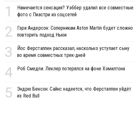
1
Намечается сенсация? Уэббер удалил все совместные
фото с Пиастри из соцсетей
2
Гэри Андерсон: Соперникам Aston Martin будет сложно
повторить подход Ньюи
3
Йос Ферстаппен рассказал, насколько уступает сыну
во время совместных трек-дней
4
Роб Смедли: Леклер потерялся на фоне Хэмилтона
5
Эндрю Бенсон: Сайнс надеется, что Ферстаппен уйдёт
из Red Bull