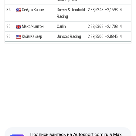
34.
Сейдж Кэрам
Dreyer & Reinbold
2.38,6248
+2,1593
4
Racing
35.
Макс Чилтон
Carlin
2.38,6363
+2,1708
4
36.
Кайл Кайзер
Juncos Racing
2.39,3500
+2,8845
4
Подписывайтесь на Autosport.com.ru в Max,