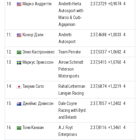
10.
Марко Андретти
Andretti Herta
2.37,3729
+0,9074
4
Autosport with
Marco & Curb-
Agajanian
11.
Конор Дэли
Andretti
2.37,4688
+1,0033
4
Autosport
12.
Элио Кастроневеc
Team Penske
2.37,5337
+1,0682
4
13.
Маркус Эрикссон
Arrow Schmidt
2.37,5415
+1,0760
4
Peterson
Motorsports
14.
Такума Сато
Rahal Letterman
2.37,6874
+1,2219
4
Lanigan Racing
15.
Джеймс Дэвисон
Dale Coyne
2.37,7057
+1,2402
4
Racing with Byrd
and Belardi
16.
Тони Канаан
A.J. Foyt
2.37,8116
+1,3461
4
Enterprises