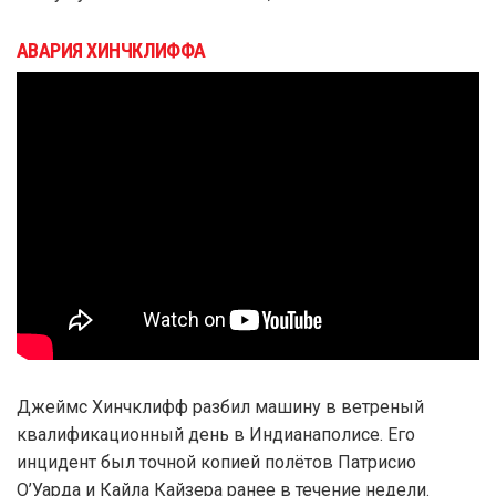
АВАРИЯ ХИНЧКЛИФФА
Джеймс Хинчклифф разбил машину в ветреный
квалификационный день в Индианаполисе. Его
инцидент был точной копией полётов Патрисио
О’Уарда и Кайла Кайзера ранее в течение недели.