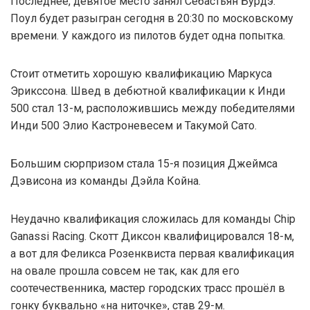
Последнее, девятое место занял Себастьян Бурдэ.
Поул будет разыгран сегодня в 20:30 по московскому
времени. У каждого из пилотов будет одна попытка.
Стоит отметить хорошую квалификацию Маркуса
Эрикссона. Швед в дебютной квалификации к Инди
500 стал 13-м, расположившись между победителями
Инди 500 Элио Кастроневесем и Такумой Сато.
Большим сюрпризом стала 15-я позиция Джеймса
Дэвисона из команды Дэйла Койна.
Неудачно квалификация сложилась для команды Chip
Ganassi Racing. Скотт Диксон квалифицировался 18-м,
а вот для Феликса Розенквиста первая квалификация
на овале прошла совсем не так, как для его
соотечественника, мастер городских трасс прошёл в
гонку буквально «на ниточке», став 29-м.