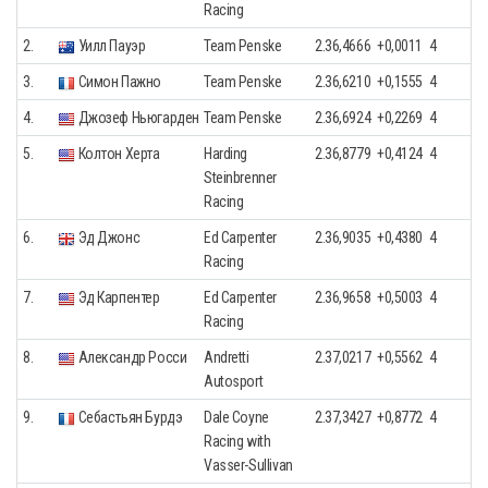
Racing
2.
Уилл Пауэр
Team Penske
2.36,4666
+0,0011
4
3.
Симон Пажно
Team Penske
2.36,6210
+0,1555
4
4.
Джозеф Ньюгарден
Team Penske
2.36,6924
+0,2269
4
5.
Колтон Херта
Harding
2.36,8779
+0,4124
4
Steinbrenner
Racing
6.
Эд Джонс
Ed Carpenter
2.36,9035
+0,4380
4
Racing
7.
Эд Карпентер
Ed Carpenter
2.36,9658
+0,5003
4
Racing
8.
Александр Росси
Andretti
2.37,0217
+0,5562
4
Autosport
9.
Себастьян Бурдэ
Dale Coyne
2.37,3427
+0,8772
4
Racing with
Vasser-Sullivan