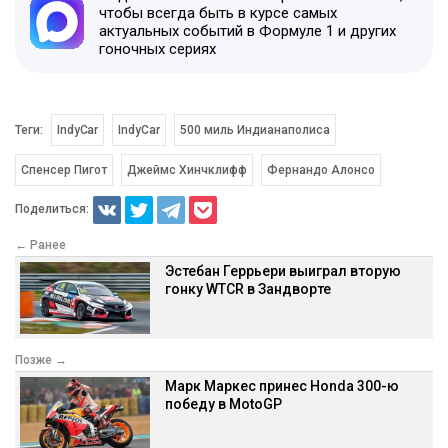
чтобы всегда быть в курсе самых
актуальных событий в Формуле 1 и других
гоночных сериях
Теги:
IndyCar
IndyCar
500 миль Индианаполиса
Спенсер Пигот
Джеймс Хинчклифф
Фернандо Алонсо
Поделиться:
← Ранее
Эстебан Геррьери выиграл вторую
гонку WTCR в Зандворте
Позже →
Марк Маркес принес Honda 300-ю
победу в MotoGP