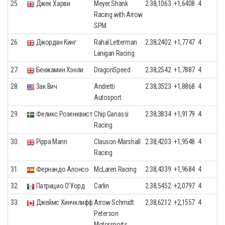
25.
Джек Харви
Meyer Shank
2.38,1063
+1,6408
4
Racing with Arrow
SPM
26.
Джордан Кинг
Rahal Letterman
2.38,2402
+1,7747
4
Lanigan Racing
27.
Бенжамин Хэнли
DragonSpeed
2.38,2542
+1,7887
4
28.
Зак Вич
Andretti
2.38,3523
+1,8868
4
Autosport
29.
Феликс Розенквист
Chip Ganassi
2.38,3834
+1,9179
4
Racing
30.
Pippa Mann
Clauson-Marshall
2.38,4203
+1,9548
4
Racing
31.
Фернандо Алонсо
McLaren Racing
2.38,4339
+1,9684
4
32.
Патрицио О’Уорд
Carlin
2.38,5452
+2,0797
4
33.
Джеймс Хинчклифф
Arrow Schmidt
2.38,6212
+2,1557
4
Peterson
Motorsports