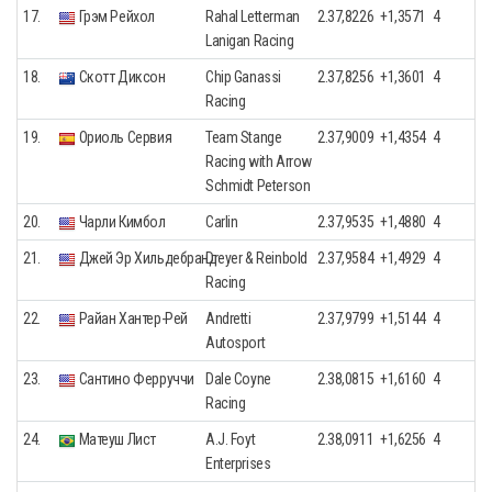
17.
Грэм Рейхол
Rahal Letterman
2.37,8226
+1,3571
4
Lanigan Racing
18.
Скотт Диксон
Chip Ganassi
2.37,8256
+1,3601
4
Racing
19.
Ориоль Сервия
Team Stange
2.37,9009
+1,4354
4
Racing with Arrow
Schmidt Peterson
20.
Чарли Кимбол
Carlin
2.37,9535
+1,4880
4
21.
Джей Эр Хильдебранд
Dreyer & Reinbold
2.37,9584
+1,4929
4
Racing
22.
Райан Хантер-Рей
Andretti
2.37,9799
+1,5144
4
Autosport
23.
Сантино Ферруччи
Dale Coyne
2.38,0815
+1,6160
4
Racing
24.
Матеуш Лист
A.J. Foyt
2.38,0911
+1,6256
4
Enterprises