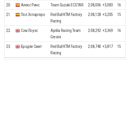
20.
Алекс Ринс
Team Suzuki ECSTAR
2.08,006
+3,083
16
21.
Пол Эспаргаро
Red Bull KTM Factory
2.08,128
+3,205
15
Racing
22.
Сэм Лоуэс
Aprilia Racing Team
2.08,292
+3,369
16
Gresini
23.
Брэдли Смит
Red Bull KTM Factory
2.08,740
+3,817
15
Racing