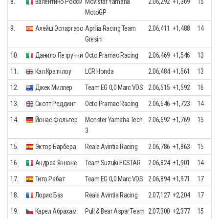
8.
Валентино Росси
Movistar Yamaha
2.06,292
+1,369
15
MotoGP
9.
Алейш Эспаргаро
Aprilia Racing Team
2.06,411
+1,488
14
Gresini
10.
Данило Петруччи
Octo Pramac Racing
2.06,469
+1,546
13
11.
Кэл Кратчлоу
LCR Honda
2.06,484
+1,561
13
12.
Джек Миллер
Team EG 0,0 Marc VDS
2.06,515
+1,592
16
13.
Скотт Реддинг
Octo Pramac Racing
2.06,646
+1,723
14
14.
Йонас Фольгер
Monster Yamaha Tech
2.06,692
+1,769
15
3
15.
Эктор Барбера
Reale Avintia Racing
2.06,786
+1,863
15
16.
Андреа Янноне
Team Suzuki ECSTAR
2.06,824
+1,901
14
17.
Тито Рабат
Team EG 0,0 Marc VDS
2.06,894
+1,971
17
18.
Лорис Баз
Reale Avintia Racing
2.07,127
+2,204
17
19.
Карел Абрахам
Pull & Bear Aspar Team
2.07,300
+2,377
15