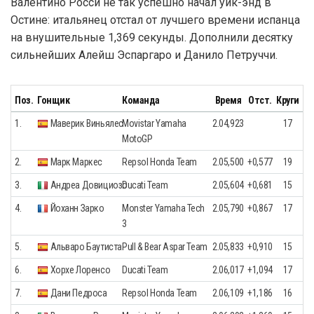
Валентино Росси не так успешно начал уик-энд в
Остине: итальянец отстал от лучшего времени испанца
на внушительные 1,369 секунды. Дополнили десятку
сильнейших Алейш Эспаргаро и Данило Петруччи.
Поз.
Гонщик
Команда
Время
Отст.
Круги
1.
Маверик Виньялес
Movistar Yamaha
2.04,923
17
MotoGP
2.
Марк Маркес
Repsol Honda Team
2.05,500
+0,577
19
3.
Андреа Довициозо
Ducati Team
2.05,604
+0,681
15
4.
Йоханн Зарко
Monster Yamaha Tech
2.05,790
+0,867
17
3
5.
Альваро Баутиста
Pull & Bear Aspar Team
2.05,833
+0,910
15
6.
Хорхе Лоренсо
Ducati Team
2.06,017
+1,094
17
7.
Дани Педроса
Repsol Honda Team
2.06,109
+1,186
16