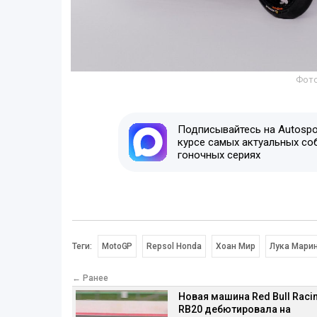
Фото
Подписывайтесь на Autospor
курсе самых актуальных со
гоночных сериях
Теги:
MotoGP
Repsol Honda
Хоан Мир
Лука Мари
← Ранее
Новая машина Red Bull Raci
RB20 дебютировала на