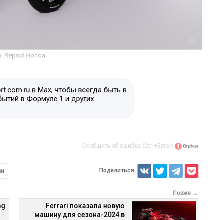
: Repsol Honda
t.com.ru в Max, чтобы всегда быть в
бытий в Формуле 1 и других
Сообщить об ошибке (Ctrl+Enter)
Поделиться:
ни
Позже →
ng
Ferrari показала новую
машину для сезона-2024 в