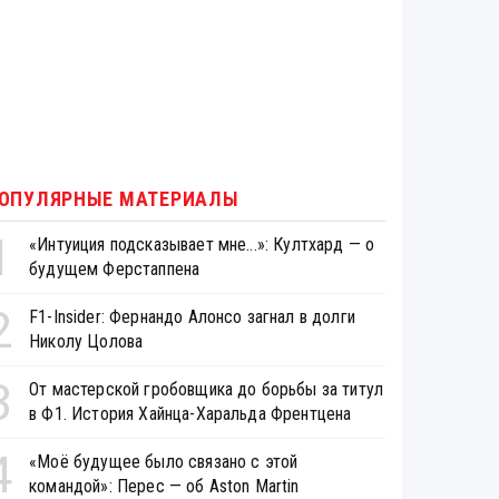
ОПУЛЯРНЫЕ МАТЕРИАЛЫ
1
«Интуиция подсказывает мне...»: Култхард — о
будущем Ферстаппена
2
F1-Insider: Фернандо Алонсо загнал в долги
Николу Цолова
3
От мастерской гробовщика до борьбы за титул
в Ф1. История Хайнца-Харальда Френтцена
4
«Моё будущее было связано с этой
командой»: Перес — об Aston Martin