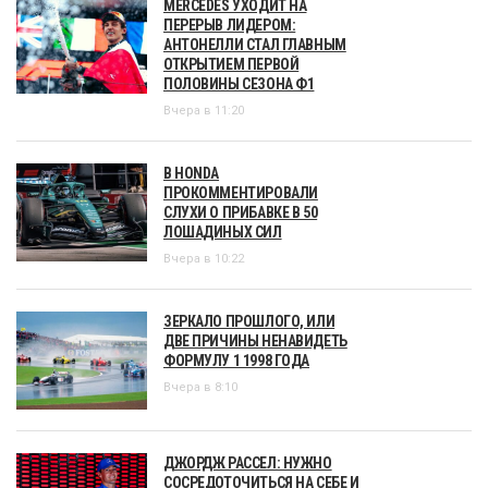
MERCEDES УХОДИТ НА
ПЕРЕРЫВ ЛИДЕРОМ:
АНТОНЕЛЛИ СТАЛ ГЛАВНЫМ
ОТКРЫТИЕМ ПЕРВОЙ
ПОЛОВИНЫ СЕЗОНА Ф1
Вчера в 11:20
В HONDA
ПРОКОММЕНТИРОВАЛИ
СЛУХИ О ПРИБАВКЕ В 50
ЛОШАДИНЫХ СИЛ
Вчера в 10:22
ЗЕРКАЛО ПРОШЛОГО, ИЛИ
ДВЕ ПРИЧИНЫ НЕНАВИДЕТЬ
ФОРМУЛУ 1 1998 ГОДА
Вчера в 8:10
ДЖОРДЖ РАССЕЛ: НУЖНО
СОСРЕДОТОЧИТЬСЯ НА СЕБЕ И