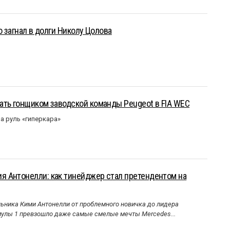
о загнал в долги Николу Цолова
ать гонщиком заводской команды Peugeot в FIA WEC
а руль «гиперкара»
 Антонелли: как тинейджер стал претендентом на
ника Кими Антонелли от проблемного новичка до лидера
улы 1 превзошло даже самые смелые мечты Mercedes...