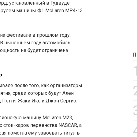
орд, установленный в Гудвуде
а рулем машины Ф1 McLaren MP4-13
на фестивале в прошлом году,
. В нынешнем году автомобиль
мощность не будет ограничена
П
ю
ивале после того, как организаторы
ятия, среди которых будут Ален
 Петти, Жаки Икс и Джон Сёртиз.
пионскую машину McLaren M23,
их сток-каров первенства NASCAR, а
торая помогла ему завоевать титул в