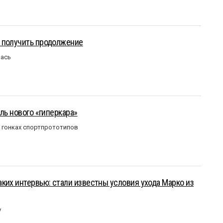
 получить продолжение
лась
ль нового «гиперкара»
в гонках спортпрототипов
ких интервью: стали известны условия ухода Марко из
у