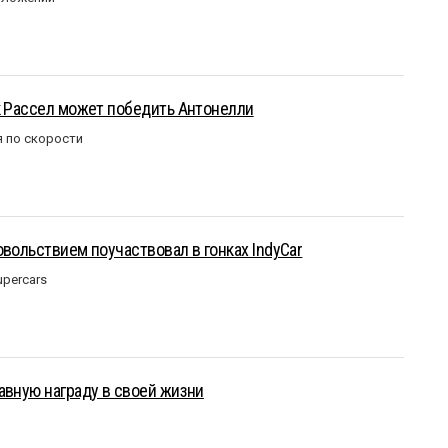
к Рассел может победить Антонелли
 по скорости
овольствием поучаствовал в гонках IndyCar
upercars
авную награду в своей жизни