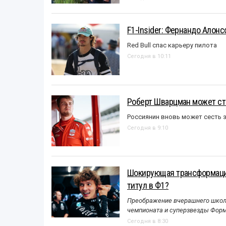
F1-Insider: Фернандо Алонс
Red Bull спас карьеру пилота
Сегодня в 10:11
Роберт Шварцман может ст
Россиянин вновь может сесть з
Сегодня в 9:10
Шокирующая трансформация
титул в Ф1?
Преображение вчерашнего школь
чемпионата и суперзвезды Форм
Сегодня в 8:30