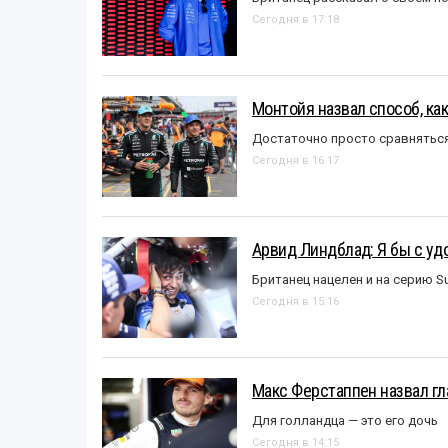
Сегодня в 17:18
Монтойя назвал способ, ка
Достаточно просто сравняться
Сегодня в 16:17
Арвид Линдблад: Я бы с уд
Британец нацелен и на серию S
Сегодня в 15:16
Макс Ферстаппен назвал гл
Для голландца — это его дочь
Сегодня в 14:15