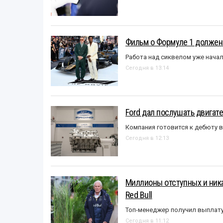
Фильм о Формуле 1 должен
Работа над сиквелом уже нача
Сегодня в 13:14
Ford дал послушать двигате
Компания готовится к дебюту 
Сегодня в 12:13
Миллионы отступных и ника
Red Bull
Топ-менеджер получил выплат
Сегодня в 11:12