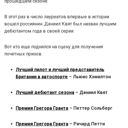
прошедшем сезоне.
В этот раз в число лауреатов впервые в истории
вошел россиянин: Даниил Квят был назван лучшим
дебютантом года в своей серии.
Вот кто еще поднялся на сцену для получения
почетных призов.
Лучший пилот и лучший представитель
Британии в автоспорте
– Льюис Хэмилтон
Лучший дебютант сезона
– Даниил Квят
Премия Грегора Гранта
– Петтер Сольберг
Премия Грегора Гранта
– Ричард Петти