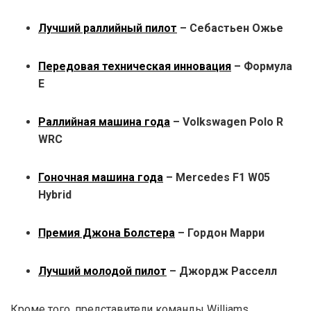
Лучший раллийный пилот
– Себастьен Ожье
Передовая техническая инновация
– Формула
Е
Раллийная машина года
– Volkswagen Polo R
WRC
Гоночная машина года
– Mercedes F1 W05
Hybrid
Премия Джона Болстера
– Гордон Марри
Лучший молодой пилот
– Джордж Расселл
Кроме того, представители команды Williams