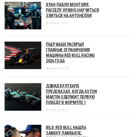
ХУАН-ПАБЛО МОНТОЙЯ:
РАССЕЛУ НУЖНО НАУЧИТЬСЯ
ЗЛИТЬСЯ НА АНТОНЕЛЛИ
Вчера в 17:01
ПЬЕР ВАШЕ РАСКРЫЛ
ГЛАВНЫЕ ОГРАНИЧЕНИЯ
МАШИНЫ RED BULL RACING
2026 ГОДА
Вчера в 16:05
ДЭВИД КУЛТХАРД
ПРЕДСКАЗАЛ, КОГДА ASTON
MARTIN ОДЕРЖИТ ПЕРВУЮ
ПОБЕДУ В ФОРМУЛЕ 1
Вчера в 15:09
BILD: RED BULL НАШЛА
ЗАМЕНУ ЛАМБЬЯЗЕ,