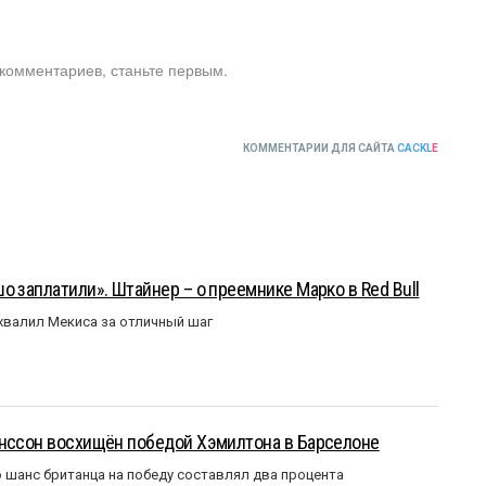
 комментариев, станьте первым.
КОММЕНТАРИИ ДЛЯ САЙТА
CACKL
E
о заплатили». Штайнер – о преемнике Марко в Red Bull
валил Мекиса за отличный шаг
анссон восхищён победой Хэмилтона в Барселоне
 шанс британца на победу составлял два процента