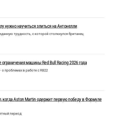
лу нужно научиться злиться на Антонелли
данную трудность, с которой столкнулся британец
 ограничения машины Red Bull Racing 2026 года
– о проблемах в работе с RB22
, когда Aston Martin одержит первую победу в Формуле
етный период