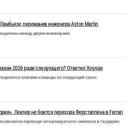
у Ламбьязе, переманив инженера Aston Martin
разделены между двумя инженерами
зоном-2026 ради следующего? Ответил Хоулди
 поделился планами команды на следующий сезон
рия». Леклер не боится перехода Ферстаппена в Ferrari
 возможном переходе четырехкратного чемпиона в Скудерию