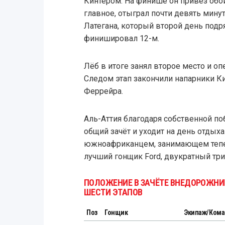
Кинтером. На финише он привёз обои
главное, отыграл почти девять минут
Латегана, который второй день подр
финишировал 12-м.
Лёб в итоге занял второе место и оп
Следом этап закончили напарники Ки
Феррейра.
Аль-Аттия благодаря собственной по
общий зачёт и уходит на день отдых
южноафриканцем, занимающем тепер
лучший гонщик Ford, двукратный тр
ПОЛОЖЕНИЕ В ЗАЧЁТЕ ВНЕДОРОЖНИК
ШЕСТИ ЭТАПОВ
Поз
Гонщик
Экипаж/Кома