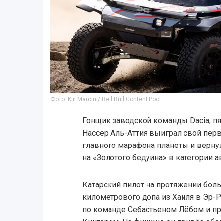
Фото: Kin Marcin / Red Bull Content Pool
Гонщик заводской команды Dacia, п
Нассер Аль-Аттия выиграл свой пер
главного марафона планеты и вернул
на «Золотого бедуина» в категории 
Катарский пилот на протяжении боль
километрового допа из Хаиля в Эр-
по команде Себастьеном Лёбом и пр