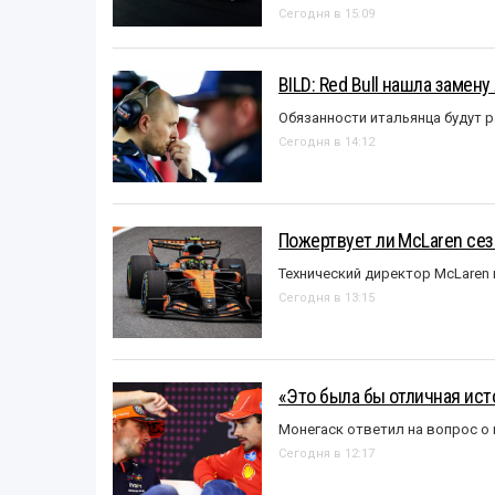
Сегодня в 15:09
BILD: Red Bull нашла замен
Обязанности итальянца будут 
Сегодня в 14:12
Пожертвует ли McLaren се
Технический директор McLaren
Сегодня в 13:15
«Это была бы отличная исто
Монегаск ответил на вопрос о
Сегодня в 12:17