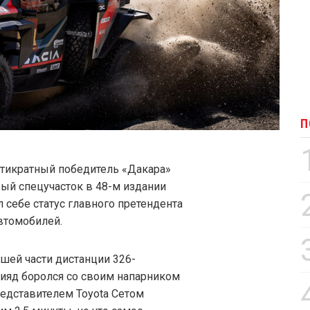
П
ятикратный победитель «Дакара»
вый спецучасток в 48-м издании
 себе статус главного претендента
автомобилей.
шей части дистанции 326-
Рияд боролся со своим напарником
едставителем Toyota Сетом