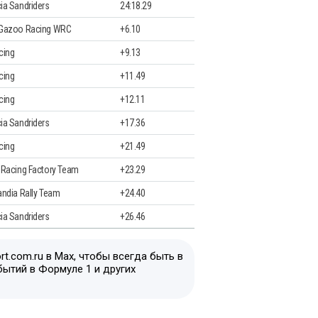
ia Sandriders
24:18.29
 Gazoo Racing WRC
+6.10
cing
+9.13
cing
+11.49
cing
+12.11
ia Sandriders
+17.36
cing
+21.49
 Racing Factory Team
+23.29
andia Rally Team
+24.40
ia Sandriders
+26.46
t.com.ru в Max, чтобы всегда быть в
бытий в Формуле 1 и других