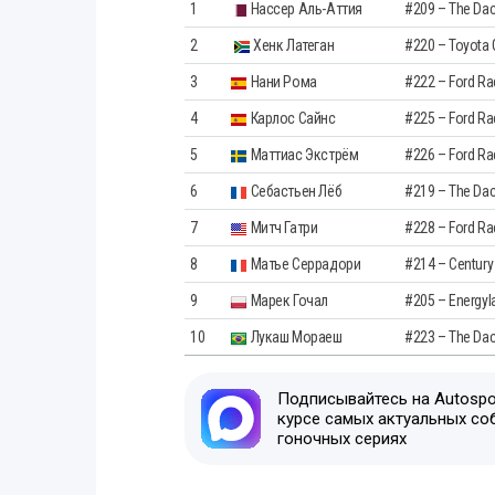
1
Нассер Аль-Аттия
#209 – The Dac
2
Хенк Латеган
#220 – Toyota
3
Нани Рома
#222 – Ford Ra
4
Карлос Сайнс
#225 – Ford Ra
5
Маттиас Экстрём
#226 – Ford Ra
6
Себастьен Лёб
#219 – The Dac
7
Митч Гатри
#228 – Ford Ra
8
Матье Серрадори
#214 – Century
9
Марек Гочал
#205 – Energyl
10
Лукаш Мораеш
#223 – The Dac
Подписывайтесь на Autospor
курсе самых актуальных со
гоночных сериях