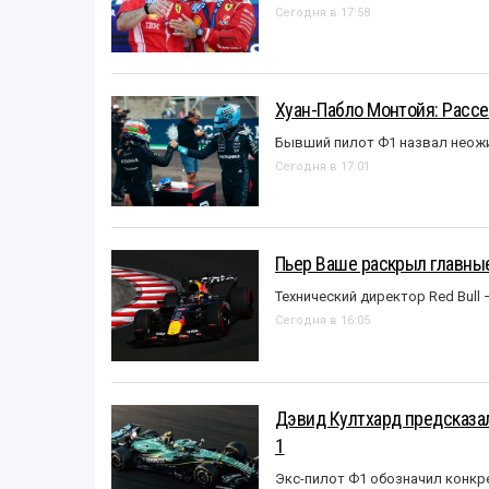
Сегодня в 17:58
Хуан-Пабло Монтойя: Рассе
Бывший пилот Ф1 назвал неожи
Сегодня в 17:01
Пьер Ваше раскрыл главные
Технический директор Red Bull 
Сегодня в 16:05
Дэвид Култхард предсказал
1
Экс-пилот Ф1 обозначил конкр