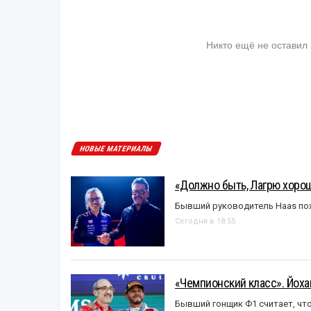
Никто ещё не оставил
НОВЫЕ МАТЕРИАЛЫ
«Должно быть, Лагрю хорош
Бывший руководитель Haas пох
Сегодня в 18:55
«Чемпионский класс». Йох
Бывший гонщик Ф1 считает, что