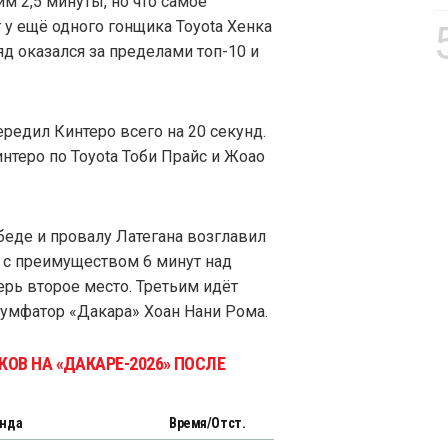
м 2,5 минуты, но что самое
 у ещё одного гонщика Toyota Хенка
яд оказался за пределами топ-10 и
ередил Кинтеро всего на 20 секунд.
нтеро по Toyota Тоби Прайс и Жоао
беде и провалу Латегана возглавил
а с преимуществом 6 минут над
ь второе место. Третьим идёт
иумфатор «Дакара» Хоан Нани Рома.
ОВ НА «ДАКАРЕ-2026» ПОСЛЕ
нда
Время/Отст.