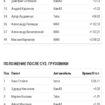
8.
Дмитрий Сотников
КамАЗ
+3.13
10.
Андрей Каргинов
КамАЗ
+5.23
34.
Артур Ардавичус
Tatra
+58.02
36.
Александр Палищук
МАЗ
+1:02.10
37.
Александр Василевский
МАЗ
+1:03.21
49.
Максим Кирпилев
MAN
+2:08.22
ПОЛОЖЕНИЕ ПОСЛЕ СУ2. ГРУЗОВИКИ
Поз.
Пилот
Автомобиль
Время/Отст.
1.
Ханс Стэйси
Iveco
5:06.11
2.
Эдуард Николаев
КамАЗ
+0.20
3.
Мартин Коломи
Tatra
+1.01
4.
Айрат Мардеев
КамАЗ
+1.05