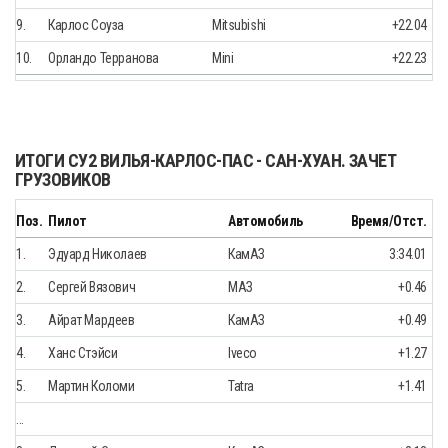
9.
Карлос Соуза
Mitsubishi
+22.04
10.
Орландо Терранова
Mini
+22.23
ИТОГИ СУ2 ВИЛЬЯ-КАРЛОС-ПАС - САН-ХУАН. ЗАЧЕТ
ГРУЗОВИКОВ
Поз.
Пилот
Автомобиль
Время/Отст.
1.
Эдуард Николаев
КамАЗ
3:34.01
2.
Сергей Вязович
МАЗ
+0.46
3.
Айрат Мардеев
КамАЗ
+0.49
4.
Ханс Стэйси
Iveco
+1.27
5.
Мартин Коломи
Tatra
+1.41
…