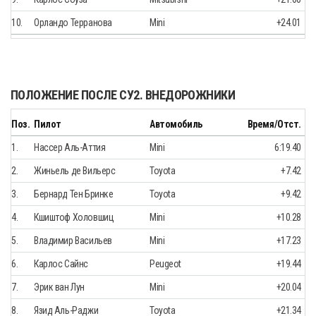
10.
Орландо Терранова
Mini
+24.01
ПОЛОЖЕНИЕ ПОСЛЕ СУ2. ВНЕДОРОЖНИКИ
Поз.
Пилот
Автомобиль
Время/Отст.
1.
Нассер Аль-Аттия
Mini
6:19.40
2.
Жиньель де Вильерс
Toyota
+7.42
3.
Бернард Тен Бринке
Toyota
+9.42
4.
Кшиштоф Холовшиц
Mini
+10.28
5.
Владимир Васильев
Mini
+17.23
6.
Карлос Сайнс
Peugeot
+19.44
7.
Эрик ван Лун
Mini
+20.04
8.
Язид Аль-Раджи
Toyota
+21.34