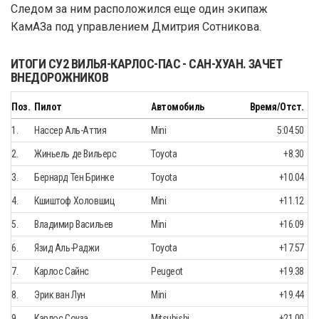
Следом за ним расположился еще один экипаж
КамАЗа под управлением Дмитрия Сотникова.
ИТОГИ СУ2 ВИЛЬЯ-КАРЛОС-ПАС - САН-ХУАН. ЗАЧЕТ
ВНЕДОРОЖНИКОВ
Поз.
Пилот
Автомобиль
Время/Отст.
1.
Нассер Аль-Аттия
Mini
5:04.50
2.
Жиньель де Вильерс
Toyota
+8.30
3.
Бернард Тен Бринке
Toyota
+10.04
4.
Кшиштоф Холовшиц
Mini
+11.12
5.
Владимир Васильев
Mini
+16.09
6.
Язид Аль-Раджи
Toyota
+17.57
7.
Карлос Сайнс
Peugeot
+19.38
8.
Эрик ван Лун
Mini
+19.44
9.
Карлос Соуза
Mitsubishi
+21.00