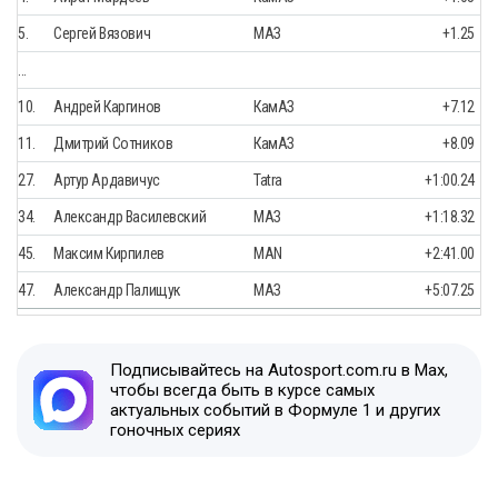
5.
Сергей Вязович
МАЗ
+1.25
…
10.
Андрей Каргинов
КамАЗ
+7.12
11.
Дмитрий Сотников
КамАЗ
+8.09
27.
Артур Ардавичус
Tatra
+1:00.24
34.
Александр Василевский
МАЗ
+1:18.32
45.
Максим Кирпилев
MAN
+2:41.00
47.
Александр Палищук
МАЗ
+5:07.25
Подписывайтесь на Autosport.com.ru в Max,
чтобы всегда быть в курсе самых
актуальных событий в Формуле 1 и других
гоночных сериях