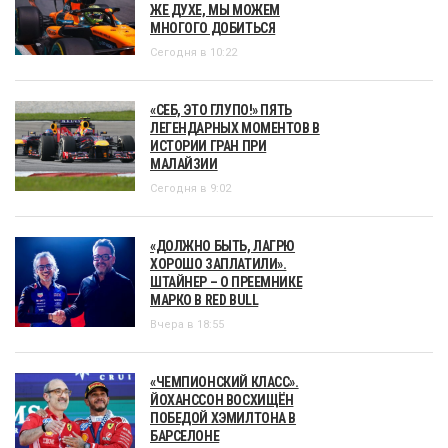
ЖЕ ДУХЕ, МЫ МОЖЕМ
МНОГОГО ДОБИТЬСЯ
Сегодня в 10:22
«СЕБ, ЭТО ГЛУПО!» ПЯТЬ
ЛЕГЕНДАРНЫХ МОМЕНТОВ В
ИСТОРИИ ГРАН ПРИ
МАЛАЙЗИИ
Сегодня в 9:02
«ДОЛЖНО БЫТЬ, ЛАГРЮ
ХОРОШО ЗАПЛАТИЛИ».
ШТАЙНЕР – О ПРЕЕМНИКЕ
МАРКО В RED BULL
Вчера в 18:55
«ЧЕМПИОНСКИЙ КЛАСС».
ЙОХАНССОН ВОСХИЩЁН
ПОБЕДОЙ ХЭМИЛТОНА В
БАРСЕЛОНЕ