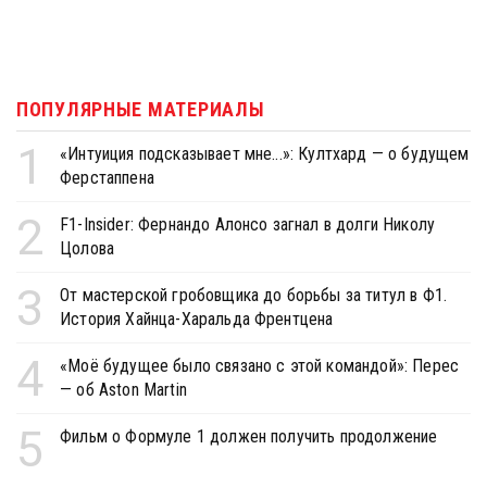
ПОПУЛЯРНЫЕ МАТЕРИАЛЫ
1
«Интуиция подсказывает мне...»: Култхард — о будущем
Ферстаппена
2
F1-Insider: Фернандо Алонсо загнал в долги Николу
Цолова
3
От мастерской гробовщика до борьбы за титул в Ф1.
История Хайнца-Харальда Френтцена
4
«Моё будущее было связано с этой командой»: Перес
— об Aston Martin
5
Фильм о Формуле 1 должен получить продолжение