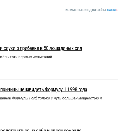
КОММЕНТАРИИ ДЛЯ САЙТА
CACKL
E
 слухи о прибавке в 50 лошадиных сил
вёл итоги первых испытаний
 причины ненавидеть Формулу 1 1998 года
ашиной Формулы Ford, только с чуть большей мощностью и
редоточиться на себе и своей команде