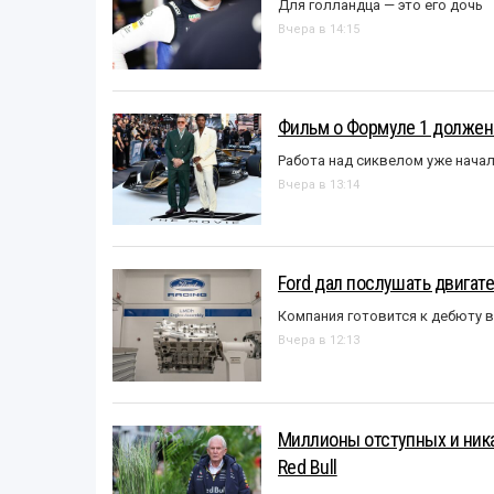
Для голландца — это его дочь
Вчера в 14:15
Фильм о Формуле 1 должен
Работа над сиквелом уже нача
Вчера в 13:14
Ford дал послушать двигате
Компания готовится к дебюту 
Вчера в 12:13
Миллионы отступных и ника
Red Bull