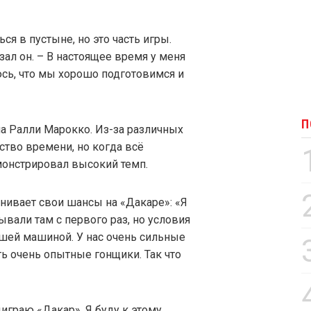
ся в пустыне, но это часть игры.
зал он. – В настоящее время у меня
юсь, что мы хорошо подготовимся и
П
а Ралли Марокко. Из-за различных
ство времени, но когда всё
монстрировал высокий темп.
нивает свои шансы на «Дакаре»: «Я
вали там с первого раз, но условия
чшей машиной. У нас очень сильные
ть очень опытные гонщики. Так что
играю «Дакар». Я буду к этому