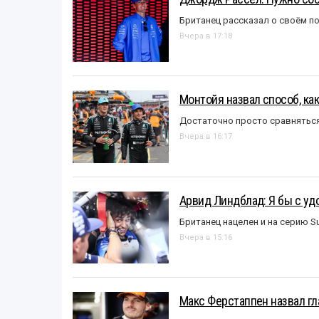
Британец рассказал о своём п
Вчера в 17:18
Монтойя назвал способ, ка
Достаточно просто сравняться
Вчера в 16:17
Арвид Линдблад: Я бы с уд
Британец нацелен и на серию S
Вчера в 15:16
Макс Ферстаппен назвал гл