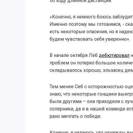
по ходу длинной дистанции.
«Конечно, я немного боюсь заблудить
Именно поэтому мы готовимся, - ска
есть некоторые опасения, но я наде
будем чувствовать себя уверенно».
В начале октября Лёб
дебютировал
н
проблем он потерял большое количе
складывалось хорошо, эльзасец де
Тем менее Себ с осторожностью оце
знаю, что некоторые гонщики выигры
были другими – они приходили с лу
соперники, да и в нашей команде ес
рано мечтать о победе.
Конечно, я надеюсь, что однажды вы