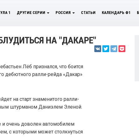
УЛА 1
ДРУГИЕ СЕРИИ
РОССИЯ
СТАТЬИ
КАЛЕНДАРЬ Ф1
БЛУДИТЬСЯ НА "ДАКАРЕ"
ебастьен Лёб признался, что боится
его дебютного ралли-рейда «Дакар»
дет на старт знаменитого ралли-
нным штурманом Даниэлем Эленой.
е и очень доволен автомобилем
лем, с которыми может столкнуться