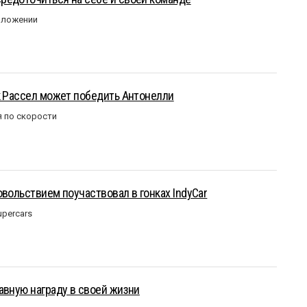
оложении
к Рассел может победить Антонелли
 по скорости
овольствием поучаствовал в гонках IndyCar
upercars
авную награду в своей жизни