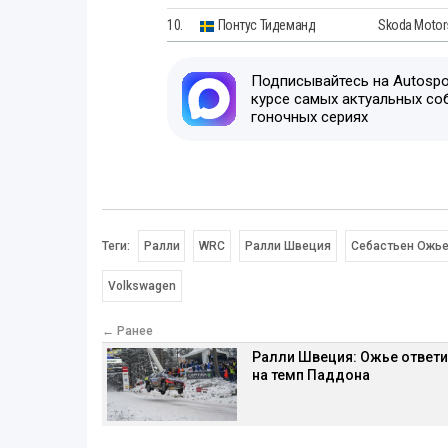
10.
Понтус Тидеманд
Skoda Motor
Подписывайтесь на Autospor
курсе самых актуальных со
гоночных сериях
Теги:
Ралли
WRC
Ралли Швеция
Себастьен Ожь
Volkswagen
← Ранее
Ралли Швеция: Ожье ответ
на темп Паддона