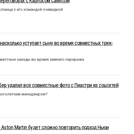
 переговорах с Карлосом Сайнсом
испанца с его командой очевидной
 насколько уступает сыну во время совместных трек-
вместные заезды во время зимнего перерыва
ер удалил все совместные фото с Пиастри из соцсетей
многолетним менеджером?
 Aston Martin будет сложно повторить подход Ньюи