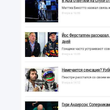
В Audi ответили на слухи о
Маттиа Бинотто назвал связь 
Вчера в 16:05
Йос Ферстаппен рассказал,
дней
Гонщики часто устраивают со
Вчера в 15:09
Намечается сенсация? Уэбб
Пиастри расстался со своим 
Вчера в 14:12
Гэри Андерсон: Соперникам