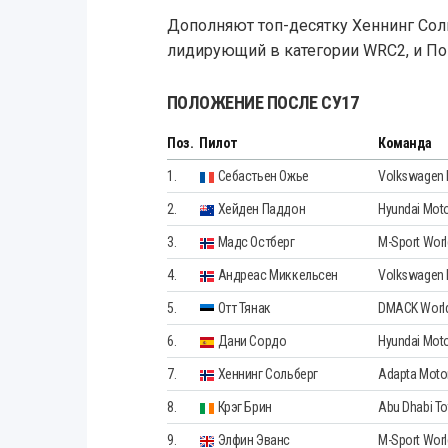
Дополняют топ-десятку Хеннинг Соль
лидирующий в категории WRC2, и По
ПОЛОЖЕНИЕ ПОСЛЕ СУ17
Поз.
Пилот
Команда
1.
Себастьен Ожье
Volkswagen 
2.
Хейден Паддон
Hyundai Moto
3.
Мадс Остберг
M-Sport Worl
4.
Андреас Миккельсен
Volkswagen M
5.
Отт Тянак
DMACK World
6.
Дани Сордо
Hyundai Moto
7.
Хеннинг Сольберг
Adapta Moto
8.
Крэг Брин
Abu Dhabi To
9.
Элфин Эванс
M-Sport Worl