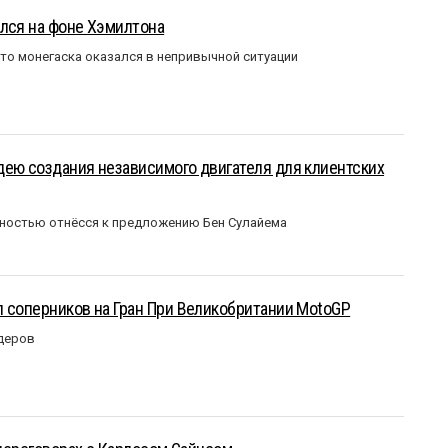
лся на фоне Хэмилтона
то монегаска оказался в непривычной ситуации
ею создания независимого двигателя для клиентских
ожностью отнёсся к предложению Бен Сулайема
 соперников на Гран При Великобритании MotoGP
идеров