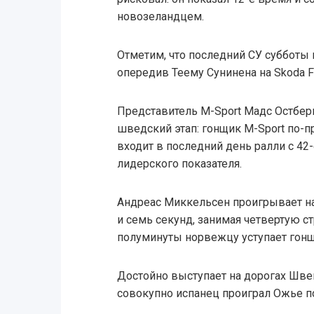
новозеландцем.
Отметим, что последний СУ субботы 
опередив Теему Сунинена на Skoda Fa
Представитель M-Sport Мадс Остберг
шведский этап: гонщик M-Sport по-п
входит в последний день ралли с 42
лидерского показателя.
Андреас Миккельсен проигрывает на
и семь секунд, занимая четвертую с
полуминуты норвежцу уступает гонщ
Достойно выступает на дорогах Шве
совокупно испанец проиграл Ожье п