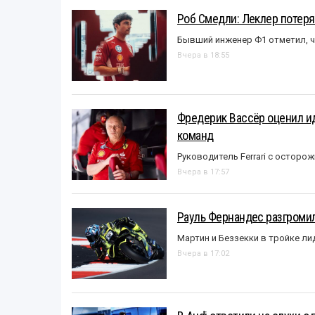
Роб Смедли: Леклер потеря
Бывший инженер Ф1 отметил, ч
Вчера в 18:55
Фредерик Вассёр оценил ид
команд
Руководитель Ferrari с остор
Вчера в 17:57
Рауль Фернандес разгромил
Мартин и Беззекки в тройке л
Вчера в 17:02