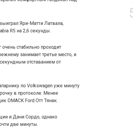
выиграл Яри-Матти Латвала,
bia R5 на 2,6 секунды.
 очень стабильно проходит
режнему занимает третье место, и
-секундным отставанием от
парнику по Volkswagen уже минуту
трочку в протоколе. Менее
ик DMACK Ford Отт Тянак.
ции и Дани Сордо, однако
очти две минуты.