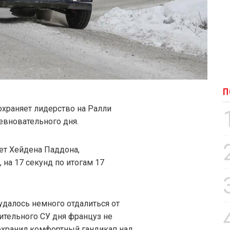
П
охраняет лидерство на Ралли
евновательного дня.
ет Хейдена Паддона,
 на 17 секунд по итогам 17
удалось немного отдалиться от
ительного СУ дня француз не
сохранил комфортный гандикап над