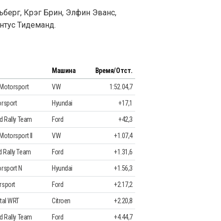
берг, Крэг Брин, Элфин Эванс,
нтус Тидеманд.
Машина
Время/Отст.
Motorsport
VW
1:52.04,7
rsport
Hyundai
+17,1
d Rally Team
Ford
+42,3
otorsport II
VW
+1.07,4
 Rally Team
Ford
+1.31,6
rsport N
Hyundai
+1.56,3
rsport
Ford
+2.17,2
tal WRT
Citroen
+2.20,8
d Rally Team
Ford
+4.44,7