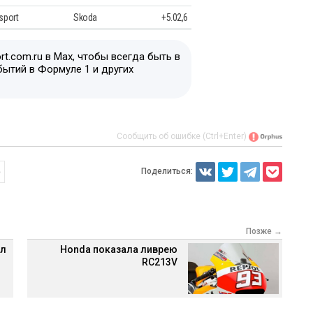
sport
Skoda
+5.02,6
t.com.ru в Max, чтобы всегда быть в
бытий в Формуле 1 и других
Сообщить об ошибке (Ctrl+Enter)
Поделиться:
е
Позже →
ил
Honda показала ливрею
RC213V