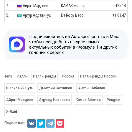
4.
Айрат Мардеев
КАМАЗ-мастер
+25.14
5.
Артур Ардавичус
De Rooy Iveco
+1:01.47
Подписывайтесь на Autosport.com.ru в Max,
чтобы всегда быть в курсе самых
актуальных событий в Формуле 1 и других
гоночных сериях
Теги:
Ралли
Ралли-рейды
Россия
Ралли-рейды России
Шелковый Путь
Дмитрий Сотников
Антон Шибалов
Айрат Мардеев
Эдуард Николаев
Камаз-Мастер
Peugeot
X-Raid
Поделиться: