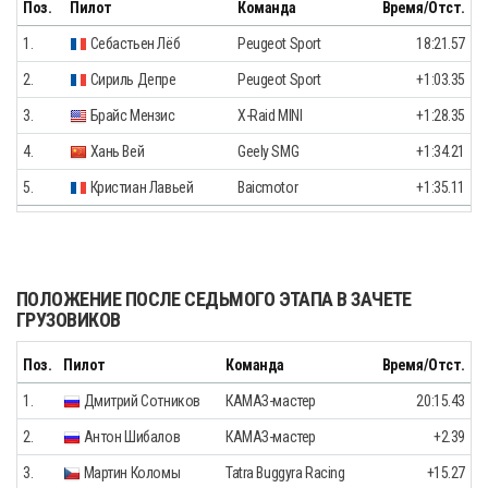
Поз.
Пилот
Команда
Время/Отст.
1.
Себастьен Лёб
Peugeot Sport
18:21.57
2.
Сириль Депре
Peugeot Sport
+1:03.35
3.
Брайс Мензис
X-Raid MINI
+1:28.35
4.
Хань Вей
Geely SMG
+1:34.21
5.
Кристиан Лавьей
Baicmotor
+1:35.11
ПОЛОЖЕНИЕ ПОСЛЕ СЕДЬМОГО ЭТАПА В ЗАЧЕТЕ
ГРУЗОВИКОВ
Поз.
Пилот
Команда
Время/Отст.
1.
Дмитрий Сотников
КАМАЗ-мастер
20:15.43
2.
Антон Шибалов
КАМАЗ-мастер
+2.39
3.
Мартин Коломы
Tatra Buggyra Racing
+15.27