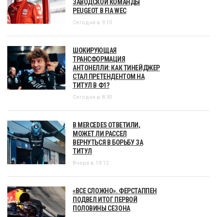
ЗАВОДСКОЙ КОМАНДЫ
PEUGEOT В FIA WEC
Сегодня в 9:10
ШОКИРУЮЩАЯ
ТРАНСФОРМАЦИЯ
АНТОНЕЛЛИ: КАК ТИНЕЙДЖЕР
СТАЛ ПРЕТЕНДЕНТОМ НА
ТИТУЛ В Ф1?
Сегодня в 8:30
В MERCEDES ОТВЕТИЛИ,
МОЖЕТ ЛИ РАССЕЛ
ВЕРНУТЬСЯ В БОРЬБУ ЗА
ТИТУЛ
Вчера в 19:12
«ВСЕ СЛОЖНО». ФЕРСТАППЕН
ПОДВЕЛ ИТОГ ПЕРВОЙ
ПОЛОВИНЫ СЕЗОНА