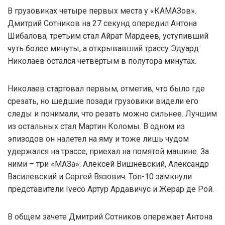
В грузовиках четыре первых места у «КАМАЗов».
Дмитрий Сотников на 27 секунд опередил Антона
Шибалова, третьим стал Айрат Мардеев, уступивший
чуть более минуты, а открывавший трассу Эдуард
Николаев остался четвёртым в полутора минутах.
Николаев стартовал первым, отметив, что было где
срезать, но шедшие позади грузовики видели его
следы и понимали, что резать можно сильнее. Лучшим
из остальных стал Мартин Коломы. В одном из
эпизодов он налетел на яму и тоже лишь чудом
удержался на трассе, приехал на помятой машине. За
ними – три «МАЗа»: Алексей Вишневский, Александр
Василевский и Сергей Вязович. Топ-10 замкнули
представители Iveco Артур Ардавичус и Жерар де Рой.
В общем зачете Дмитрий Сотников опережает Антона