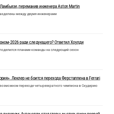
у Ламбьязе, переманив инженера Aston Martin
разделены между двумя инженерами
зоном-2026 ради следующего? Ответил Хоулди
 поделился планами команды на следующий сезон
рия». Леклер не боится перехода Ферстаппена в Ferrari
 возможном переходе четырехкратного чемпиона в Скудерию
ыв лидером: Антонелли стал главным открытием первой