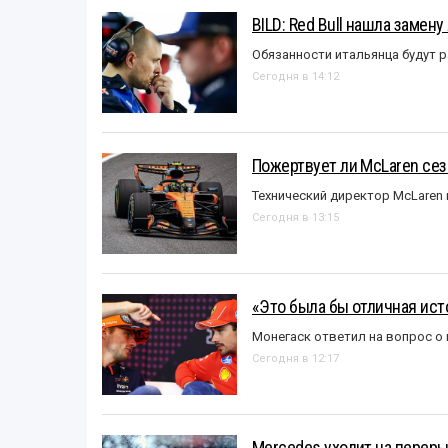
BILD: Red Bull нашла замен
Обязанности итальянца будут 
Сегодня в 14:12
Пожертвует ли McLaren се
Технический директор McLaren
Сегодня в 13:15
«Это была бы отличная исто
Монегаск ответил на вопрос о
Сегодня в 12:17
Mercedes уходит на перер