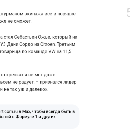
штурманом экипажа все в порядке.
уже не сможет.
а стал Себастьен Ожье, который на
У3 Дани Сордо из Citroen. Третьим
 товарища по команде VW на 11,5
х отрезках я не мог даже
овсем не радует, – признался лидер
и не так уж и далеко».
t.com.ru в Max, чтобы всегда быть в
бытий в Формуле 1 и других