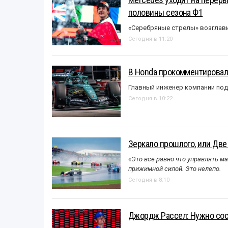
половины сезона Ф1
«Серебряные стрелы» возглави
Сегодня в 11:20
В Honda прокомментировали
Главный инженер компании под
Сегодня в 10:22
Зеркало прошлого, или Две
«Это всё равно что управлять м
прижимной силой. Это нелепо.
Сегодня в 8:10
Джордж Рассел: Нужно сос