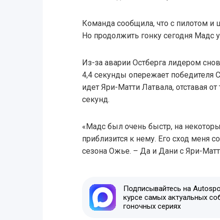
Команда сообщила, что с пилотом и 
Но продолжить гонку сегодня Мадс 
Из-за аварии Остберга лидером снов
4,4 секунды опережает победителя С
идет Яри-Матти Латвала, отставая от
секунд.
«Мадс был очень быстр, на некоторы
приблизится к нему. Его сход меня с
сезона Ожье. – Да и Дани с Яри-Матт
Подписывайтесь на Autospor
курсе самых актуальных со
гоночных сериях