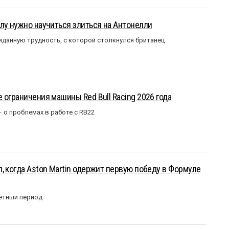
лу нужно научиться злиться на Антонелли
данную трудность, с которой столкнулся британец
 ограничения машины Red Bull Racing 2026 года
– о проблемах в работе с RB22
, когда Aston Martin одержит первую победу в Формуле
етный период