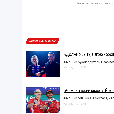
Никто ещё не оставил
НОВЫЕ МАТЕРИАЛЫ
«Должно быть, Лагрю хорош
Бывший руководитель Haas пох
Сегодня в 18:55
«Чемпионский класс». Йох
Бывший гонщик Ф1 считает, что
Сегодня в 17:58