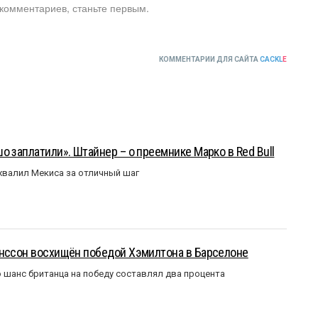
 комментариев, станьте первым.
КОММЕНТАРИИ ДЛЯ САЙТА
CACKL
E
о заплатили». Штайнер – о преемнике Марко в Red Bull
валил Мекиса за отличный шаг
анссон восхищён победой Хэмилтона в Барселоне
 шанс британца на победу составлял два процента