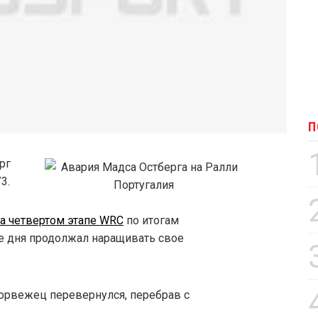
П
рг
3.
а четвертом этапе WRC
по итогам
пе дня продолжал наращивать свое
орвежец перевернулся, перебрав с