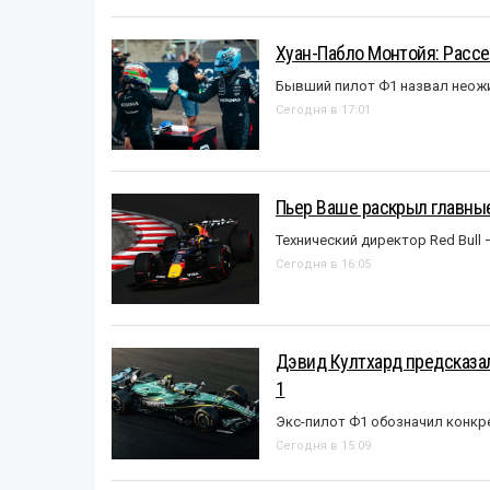
Хуан-Пабло Монтойя: Рассе
Бывший пилот Ф1 назвал неожи
Сегодня в 17:01
Пьер Ваше раскрыл главные
Технический директор Red Bull 
Сегодня в 16:05
Дэвид Култхард предсказал
1
Экс-пилот Ф1 обозначил конкр
Сегодня в 15:09