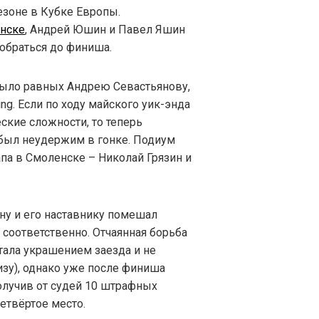
зоне в Кубке Европы.
енске
, Андрей Юшин и Павел Яшин
 добраться до финиша.
е было равных Андрею Севастьянову,
g. Если по ходу майского уик-энда
ские сложности, то теперь
был неудержим в гонке. Подиум
па в Смоленске – Николай Грязин и
у и его наставнику помешал
 соответственно. Отчаянная борьба
ала украшением заезда и не
изу), однако уже после финиша
олучив от судей 10 штрафных
четвёртое место.