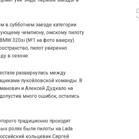
 в субботнем заезде категории
вующему чемпиону, омскому пилоту
BMW 320si (№1 на фото вверху).
ространство, пилот уверенно
ду в сезоне.
дестале развернулась между
нщиками лукойловской команды. В
манович и Алексей Дудкало на
, допустив много ошибок, остались
оторого традиционно проходят
рвых ролях были пилоты на Lada
российский кольцевик Сергей