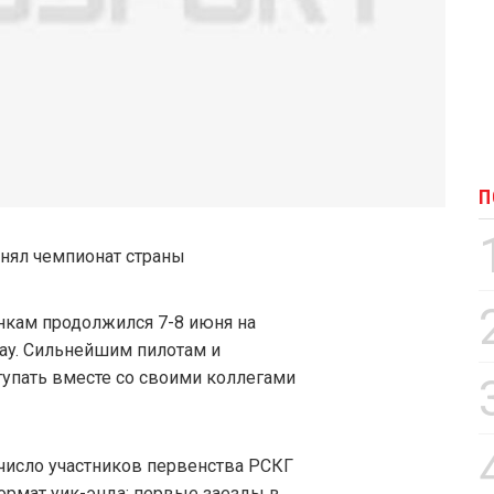
П
нкам продолжился 7-8 июня на
ay. Сильнейшим пилотам и
упать вместе со своими коллегами
 число участников первенства РСКГ
ормат уик-энда: первые заезды в