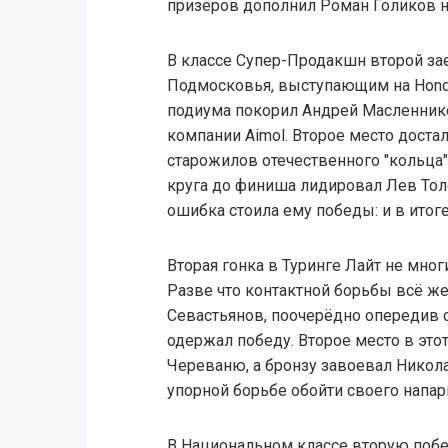
призёров дополнил Роман Голиков 
В классе Супер-Продакшн второй за
Подмосковья, выступающим на Honda
подиума покорил Андрей Масленник
компании Aimol. Второе место достал
старожилов отечественного "кольца"
круга до финиша лидировал Лев Толо
ошибка стоила ему победы: и в ито
Вторая гонка в Туринге Лайт не мног
Разве что контактной борьбы всё ж
Севастьянов, поочерёдно опередив 
одержал победу. Второе место в это
Череваню, а бронзу завоевал Никола
упорной борьбе обойти своего напа
В Национальном классе вторую побе