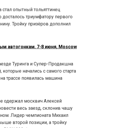
 стал опытный тольяттинец
о досталось триумфатору первого
нину. Тройку призёров дополнил
евым автогонкам. 7-8 июня, Moscow
аезде Туринга и Супер-Продакшна
 которые начались с самого старта
а на трассе появилась машина
не одержал москвич Алексей
овести весь заезд, склонив чашу
оном. Лидер чемпионата Михаил
 выше второй позиции, а тройку