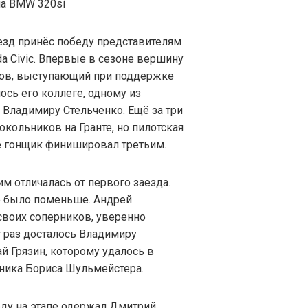
на BMW 320si
езд принёс победу представителям
 Civic. Впервые в сезоне вершину
ов, выступающий при поддержке
ось его коллеге, одному из
 Владимиру Стельченко. Ещё за три
кольников на Гранте, но пилотская
ге гонщик финишировал третьим.
им отличалась от первого заезда.
е было поменьше. Андрей
своих соперников, уверенно
т раз досталось Владимиру
й Грязин, которому удалось в
рника Бориса Шульмейстера.
ду на этапе одержал Дмитрий