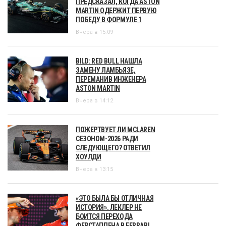
ПРЕДСКАЗАЛ, КОГДА ASTON
MARTIN ОДЕРЖИТ ПЕРВУЮ
ПОБЕДУ В ФОРМУЛЕ 1
Вчера в 15:09
BILD: RED BULL НАШЛА
ЗАМЕНУ ЛАМБЬЯЗЕ,
ПЕРЕМАНИВ ИНЖЕНЕРА
ASTON MARTIN
Вчера в 14:12
ПОЖЕРТВУЕТ ЛИ MCLAREN
СЕЗОНОМ-2026 РАДИ
СЛЕДУЮЩЕГО? ОТВЕТИЛ
ХОУЛДИ
Вчера в 13:15
«ЭТО БЫЛА БЫ ОТЛИЧНАЯ
ИСТОРИЯ». ЛЕКЛЕР НЕ
БОИТСЯ ПЕРЕХОДА
ФЕРСТАППЕНА В FERRARI