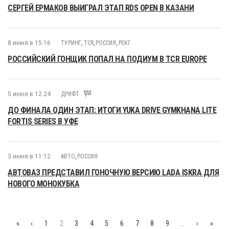
СЕРГЕЙ ЕРМАКОВ ВЫИГРАЛ ЭТАП RDS OPEN В КАЗАНИ
8 июня в 15:16
ТУРИНГ
,
TCR
,
РОССИЯ
,
РСКГ
РОССИЙСКИЙ ГОНЩИК ПОПАЛ НА ПОДИУМ В TCR EUROPE
5 июня в 12:24
ДРИФТ
ДО ФИНАЛА ОДИН ЭТАП: ИТОГИ YUKA DRIVE GYMKHANA LITE
FORTIS SERIES В УФЕ
3 июня в 11:12
АВТО
,
РОССИЯ
АВТОВАЗ ПРЕДСТАВИЛ ГОНОЧНУЮ ВЕРСИЮ LADA ISKRA ДЛЯ
НОВОГО МОНОКУБКА
«
‹
1
2
3
4
5
6
7
8
9
…
›
»