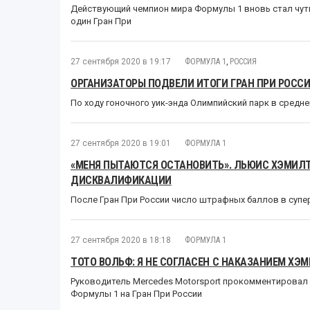
Действующий чемпион мира Формулы 1 вновь стал чут
один Гран При
27 сентября 2020 в 19:17
ФОРМУЛА 1
,
РОССИЯ
ОРГАНИЗАТОРЫ ПОДВЕЛИ ИТОГИ ГРАН ПРИ РОССИ
По ходу гоночного уик-энда Олимпийский парк в средне
27 сентября 2020 в 19:01
ФОРМУЛА 1
«МЕНЯ ПЫТАЮТСЯ ОСТАНОВИТЬ». ЛЬЮИС ХЭМИЛТ
ДИСКВАЛИФИКАЦИИ
После Гран При России число штрафных баллов в супе
27 сентября 2020 в 18:18
ФОРМУЛА 1
ТОТО ВОЛЬФ: Я НЕ СОГЛАСЕН С НАКАЗАНИЕМ ХЭ
Руководитель Mercedes Motorsport прокомментировал
Формулы 1 на Гран При России