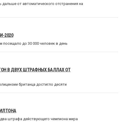
ь дальше от автоматического отстранения на
И-2020
м посещало до 30 000 человек в день
ОН В ДВУХ ШТРАФНЫХ БАЛЛАХ ОТ
рлицензии британца достигло десяти
МИЛТОНА
 два штрафа действующего чемпиона мира