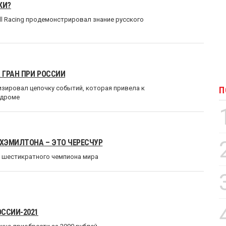
КИ?
ll Racing продемонстрировал знание русского
 ГРАН ПРИ РОССИИ
зировал цепочку событий, которая привела к
П
одроме
ХЭМИЛТОНА – ЭТО ЧЕРЕСЧУР
 шестикратного чемпиона мира
ОССИИ-2021