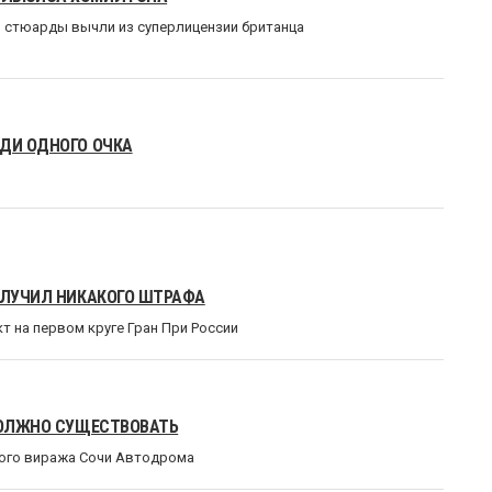
и стюарды вычли из суперлицензии британца
АДИ ОДНОГО ОЧКА
ПОЛУЧИЛ НИКАКОГО ШТРАФА
кт на первом круге Гран При России
 ДОЛЖНО СУЩЕСТВОВАТЬ
рого виража Сочи Автодрома