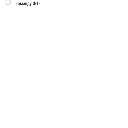
5
команду Ф1?