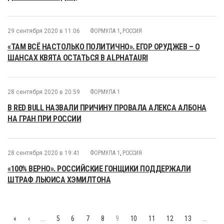
29 сентября 2020 в 11:06
ФОРМУЛА 1
,
РОССИЯ
«ТАМ ВСЁ НАСТОЛЬКО ПОЛИТИЧНО». ЕГОР ОРУДЖЕВ – О
ШАНСАХ КВЯТА ОСТАТЬСЯ В ALPHATAURI
28 сентября 2020 в 20:59
ФОРМУЛА 1
В RED BULL НАЗВАЛИ ПРИЧИНУ ПРОВАЛА АЛЕКСА АЛБОНА
НА ГРАН ПРИ РОССИИ
28 сентября 2020 в 19:41
ФОРМУЛА 1
,
РОССИЯ
«100% ВЕРНО». РОССИЙСКИЕ ГОНЩИКИ ПОДДЕРЖАЛИ
ШТРАФ ЛЬЮИСА ХЭМИЛТОНА
«
‹
…
5
6
7
8
9
10
11
12
13
…