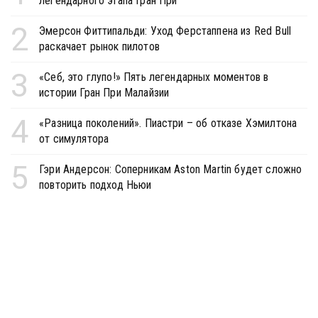
легендарного этапа Гран При
2
Эмерсон Фиттипальди: Уход Ферстаппена из Red Bull
раскачает рынок пилотов
3
«Себ, это глупо!» Пять легендарных моментов в
истории Гран При Малайзии
4
«Разница поколений». Пиастри – об отказе Хэмилтона
от симулятора
5
Гэри Андерсон: Соперникам Aston Martin будет сложно
повторить подход Ньюи