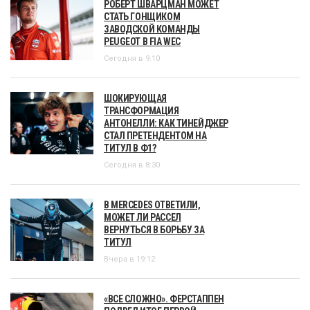
РОБЕРТ ШВАРЦМАН МОЖЕТ
СТАТЬ ГОНЩИКОМ
ЗАВОДСКОЙ КОМАНДЫ
PEUGEOT В FIA WEC
Сегодня в 9:10
ШОКИРУЮЩАЯ
ТРАНСФОРМАЦИЯ
АНТОНЕЛЛИ: КАК ТИНЕЙДЖЕР
СТАЛ ПРЕТЕНДЕНТОМ НА
ТИТУЛ В Ф1?
Сегодня в 8:30
В MERCEDES ОТВЕТИЛИ,
МОЖЕТ ЛИ РАССЕЛ
ВЕРНУТЬСЯ В БОРЬБУ ЗА
ТИТУЛ
Вчера в 19:12
«ВСЕ СЛОЖНО». ФЕРСТАППЕН