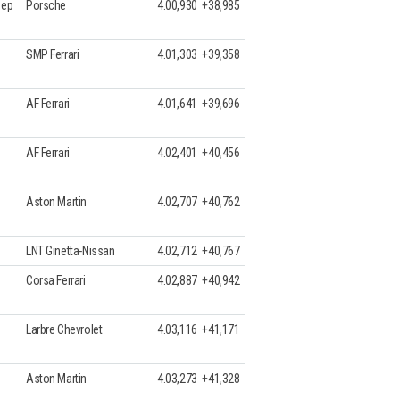
лер
Porsche
4.00,930
+38,985
SMP Ferrari
4.01,303
+39,358
AF Ferrari
4.01,641
+39,696
AF Ferrari
4.02,401
+40,456
Aston Martin
4.02,707
+40,762
LNT Ginetta-Nissan
4.02,712
+40,767
Corsa Ferrari
4.02,887
+40,942
Larbre Chevrolet
4.03,116
+41,171
Aston Martin
4.03,273
+41,328