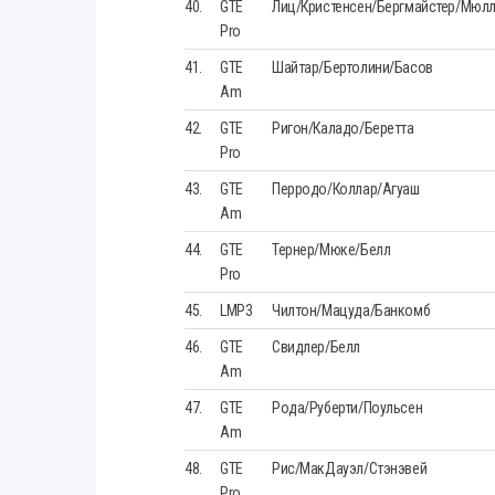
40.
GTE
Лиц/Кристенсен/Бергмайстер/Мюл
Pro
41.
GTE
Шайтар/Бертолини/Басов
Am
42.
GTE
Ригон/Каладо/Беретта
Pro
43.
GTE
Перродо/Коллар/Агуаш
Am
44.
GTE
Тернер/Мюке/Белл
Pro
45.
LMP3
Чилтон/Мацуда/Банкомб
46.
GTE
Свидлер/Белл
Am
47.
GTE
Рода/Руберти/Поульсен
Am
48.
GTE
Рис/МакДауэл/Стэнэвей
Pro