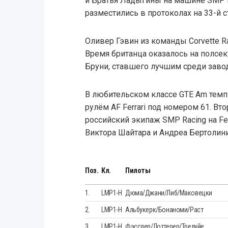
и Братья Ладыгины на машине SMP 
разместились в протоколах на 33-й с
Оливер Гэвин из команды Corvette R
Время британца оказалось на полсе
Бруни, ставшего лучшим среди заводс
В любительском классе GTE Am тем
рулём AF Ferrari под номером 61. Вт
российский экипаж SMP Racing на Fer
Виктора Шайтара и Андреа Бертолини
Поз.
Кл.
Пилоты
1.
LMP1-H
Дюма/Джани/Либ/Маковецки
2.
LMP1-H
Альбукерк/Бонаноми/Раст
3.
LMP1-H
Фэсслер/Лоттерер/Трелуйе