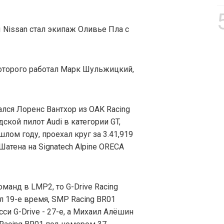
Nissan стал экипаж Оливье Пла с
которого работал Марк Шульжицкий,
лся Лоренс Вантхор из OAK Racing
дской пилот Audi в категории GT,
лом году, проехал круг за 3.41,919
атена на Signatech Alpine ORECA
манд в LMP2, то G-Drive Racing
л 19-е время, SMP Racing BR01
си G-Drive - 27-е, а Михаил Алёшин