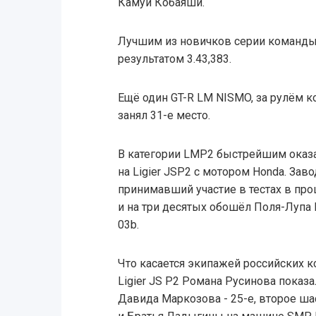
Камуи Кобаяши.
Лучшим из новичков серии команды 
результатом 3.43,383.
Ещё один GT-R LM NISMO, за рулём 
занял 31-е место.
В категории LMP2 быстрейшим оказа
на Ligier JSP2 с мотором Honda. Заво
принимавший участие в тестах в прош
и на три десятых обошёл Поля-Лупа Ш
03b.
Что касается экипажей российских ко
Ligier JS P2 Романа Русинова показа
Давида Маркозова - 25-е, второе шас