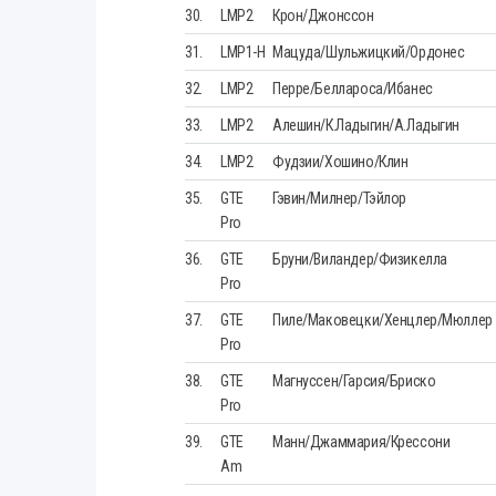
30.
LMP2
Крон/Джонссон
31.
LMP1-H
Мацуда/Шульжицкий/Ордонес
32.
LMP2
Перре/Беллароса/Ибанес
33.
LMP2
Алешин/К.Ладыгин/А.Ладыгин
34.
LMP2
Фудзии/Хошино/Клин
35.
GTE
Гэвин/Милнер/Тэйлор
Pro
36.
GTE
Бруни/Виландер/Физикелла
Pro
37.
GTE
Пиле/Маковецки/Хенцлер/Мюллер
Pro
38.
GTE
Магнуссен/Гарсия/Бриско
Pro
39.
GTE
Манн/Джаммария/Крессони
Am