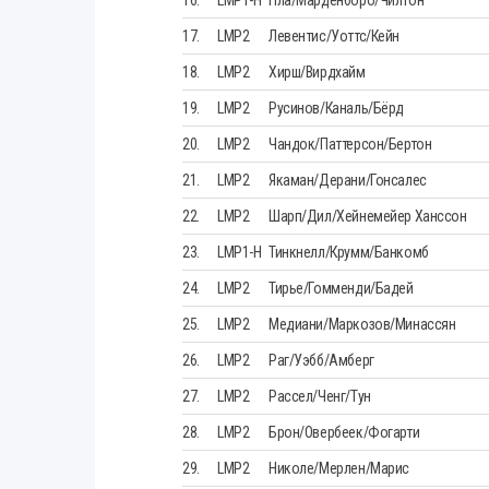
17.
LMP2
Левентис/Уоттс/Кейн
18.
LMP2
Хирш/Вирдхайм
19.
LMP2
Русинов/Каналь/Бёрд
20.
LMP2
Чандок/Паттерсон/Бертон
21.
LMP2
Якаман/Дерани/Гонсалес
22.
LMP2
Шарп/Дил/Хейнемейер Ханссон
23.
LMP1-H
Тинкнелл/Крумм/Банкомб
24.
LMP2
Тирье/Гомменди/Бадей
25.
LMP2
Медиани/Маркозов/Минассян
26.
LMP2
Раг/Уэбб/Амберг
27.
LMP2
Рассел/Ченг/Тун
28.
LMP2
Брон/Овербеек/Фогарти
29.
LMP2
Николе/Мерлен/Марис