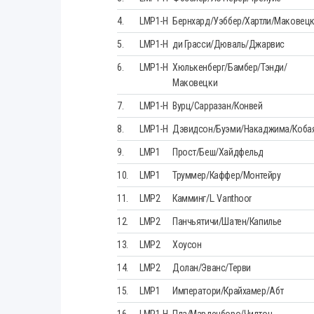
4.
LMP1-H
Бернхард/Уэббер/Хартли/Маковец
5.
LMP1-H
ди Грасси/Дюваль/Джарвис
6.
LMP1-H
Хюлькенберг/Бамбер/Тэнди/
Маковецки
7.
LMP1-H
Вурц/Сарразан/Конвей
8.
LMP1-H
Дэвидсон/Буэми/Накаджима/Коба
9.
LMP1
Прост/Беш/Хайдфельд
10.
LMP1
Труммер/Каффер/Монтейру
11.
LMP2
Камминг/L. Vanthoor
12.
LMP2
Панчьятичи/Шатен/Капилье
13.
LMP2
Хоусон
14.
LMP2
Долан/Эванс/Терви
15.
LMP1
Императори/Крайхамер/Абт
16.
LMP1-H
Пла/Марденборо/Чилтон