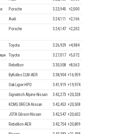
ки
Porsche
3.23,945
+2,000
Audi
3.24,111
+2,166
Porsche
3.24,147
+2,202
Toyota
3.26,929
+4,984
яши
Toyota
3.27,017
+5,072
Rebellion
3.30,508
+8,563
ByKolles CLM-AER
3.38,904
+16,959
Oak Ligier-HPD
3.41,919
+19,974
Signatech Alpine-Nissan
3.42,273
+20,328
KCMG ORECA-Nissan
3.42,453
+20,508
JOTA Gibson-Nissan
3.42,547
+20,602
Rebellion-AER
3.42,754
+20,809
Nissan
3.43,383
+21,438