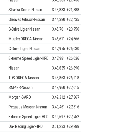
Strakka Dome-Nissan
3.43,833
+21,888
Greaves Gibson-Nissan
3.44,380
+22,435
G-Drive Ligier-Nissan
3.45,701
+23,756
Murphy ORECA-Nissan
3.46,611
+24,666
G-Drive Ligier-Nissan
3.47,975
+26,030
Extreme Speed Ligier-HPD
3.47,981
+26,036
Nissan
3.48,835
+26,890
TDS ORECA-Nissan
3.48,863
+26,918
SMP BR-Nissan
3.48,960
+27,015
Morgan-SARD
3.49,312
+27,367
Pegasus Morgan-Nissan
3.49,461
+27,516
Extreme Speed Ligier-HPD
3.49,697
+27,752
Oak Racing Ligier-HPD
3.51,233
+29,288