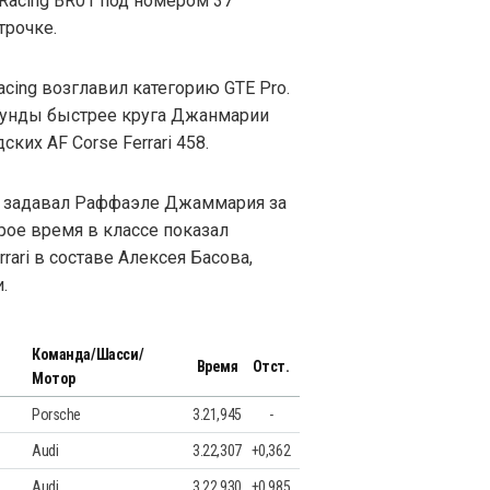
Racing BR01 под номером 37
трочке.
acing возглавил категорию GTE Pro.
кунды быстрее круга Джанмарии
ких AF Corse Ferrari 458.
п задавал Раффаэле Джаммария за
орое время в классе показал
rari в составе Алексея Басова,
.
Команда/Шасси/
Время
Отст.
Мотор
Porsche
3.21,945
-
Audi
3.22,307
+0,362
Audi
3.22,930
+0,985