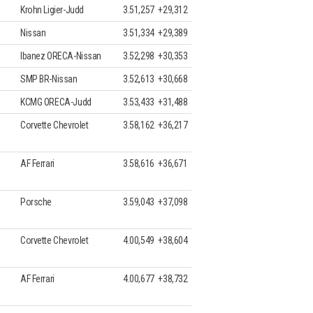
Krohn Ligier-Judd
3.51,257
+29,312
Nissan
3.51,334
+29,389
Ibanez ORECA-Nissan
3.52,298
+30,353
SMP BR-Nissan
3.52,613
+30,668
KCMG ORECA-Judd
3.53,433
+31,488
Corvette Chevrolet
3.58,162
+36,217
AF Ferrari
3.58,616
+36,671
Porsche
3.59,043
+37,098
Corvette Chevrolet
4.00,549
+38,604
AF Ferrari
4.00,677
+38,732