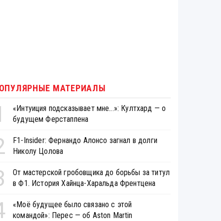
ОПУЛЯРНЫЕ МАТЕРИАЛЫ
1
«Интуиция подсказывает мне...»: Култхард — о
будущем Ферстаппена
2
F1-Insider: Фернандо Алонсо загнал в долги
Николу Цолова
3
От мастерской гробовщика до борьбы за титул
в Ф1. История Хайнца-Харальда Френтцена
4
«Моё будущее было связано с этой
командой»: Перес — об Aston Martin