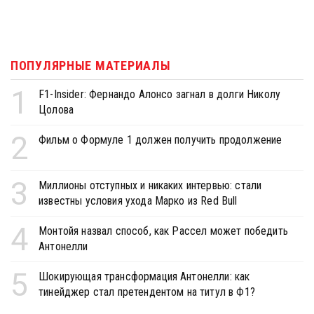
ПОПУЛЯРНЫЕ МАТЕРИАЛЫ
1
F1-Insider: Фернандо Алонсо загнал в долги Николу
Цолова
2
Фильм о Формуле 1 должен получить продолжение
3
Миллионы отступных и никаких интервью: стали
известны условия ухода Марко из Red Bull
4
Монтойя назвал способ, как Рассел может победить
Антонелли
5
Шокирующая трансформация Антонелли: как
тинейджер стал претендентом на титул в Ф1?