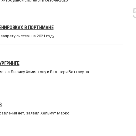
 хитроумной системы в сезоне-2020
ЕНИРОВКАХ В ПОРТИМАНЕ
запрету системы в 2021 году
УРГРИНГЕ
могла Льюису Хэмилтону и Валттери Боттасу на
S
равления нет, заявил Хельмут Марко