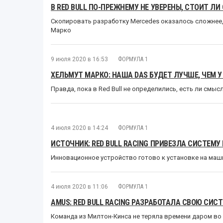
В RED BULL ПО-ПРЕЖНЕМУ НЕ УВЕРЕНЫ, СТОИТ Л
Скопировать разработку Mercedes оказалось сложнее,
Марко
9 июля 2020 в 16:53
ФОРМУЛА 1
ХЕЛЬМУТ МАРКО: НАША DAS БУДЕТ ЛУЧШЕ, ЧЕМ У
Правда, пока в Red Bull не определились, есть ли смы
4 июля 2020 в 14:24
ФОРМУЛА 1
ИСТОЧНИК: RED BULL RACING ПРИВЕЗЛА СИСТЕМУ 
Инновационное устройство готово к установке на маш
4 июля 2020 в 11:06
ФОРМУЛА 1
AMUS: RED BULL RACING РАЗРАБОТАЛА СВОЮ СИС
Команда из Милтон-Кинса не теряла времени даром в