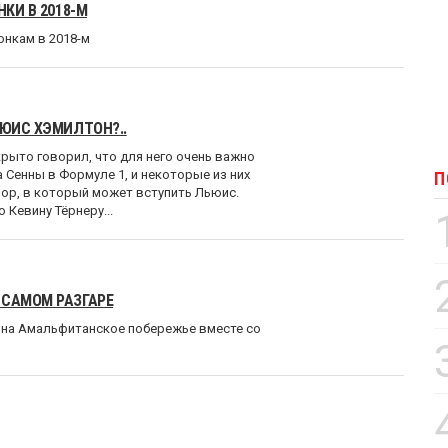
КИ В 2018-М
онкам в 2018-м
ЬЮИС ХЭМИЛТОН?..
рыто говорил, что для него очень важно
 Сенны в Формуле 1, и некоторые из них
П
пор, в который может вступить Льюис.
 Кевину Тёрнеру...
 САМОМ РАЗГАРЕ
 на Амальфитанское побережье вместе со