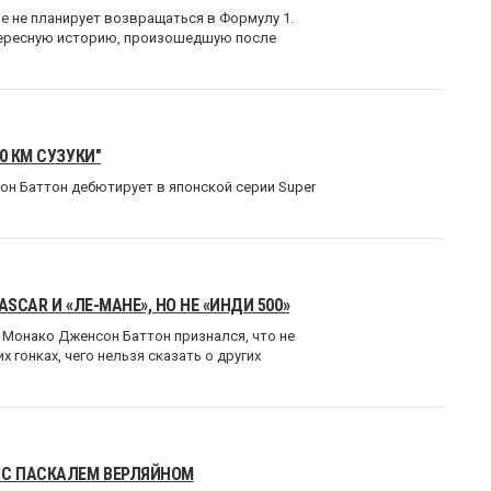
е не планирует возвращаться в Формулу 1.
нтересную историю, произошедшую после
0 КМ СУЗУКИ"
он Баттон дебютирует в японской серии Super
SCAR И «ЛЕ-МАНЕ», НО НЕ «ИНДИ 500»
 Монако Дженсон Баттон признался, что не
 гонках, чего нельзя сказать о других
С ПАСКАЛЕМ ВЕРЛЯЙНОМ