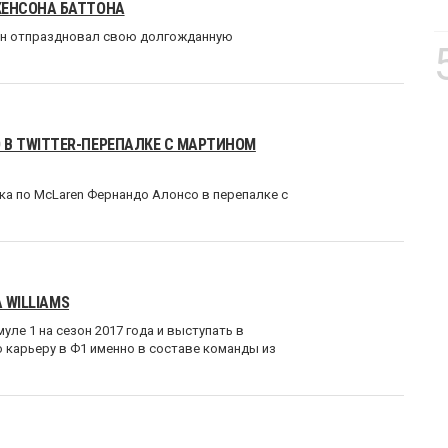
ЖЕНСОНА БАТТОНА
ттон отпраздновал свою долгожданную
В TWITTER-ПЕРЕПАЛКЕ С МАРТИНОМ
ка по McLaren Фернандо Алонсо в перепалке с
 WILLIAMS
уле 1 на сезон 2017 года и выступать в
ю карьеру в Ф1 именно в составе команды из