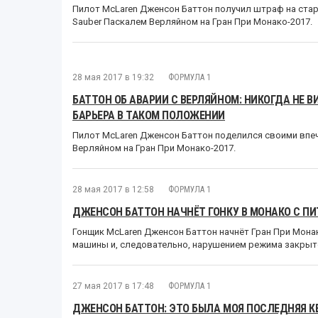
Пилот McLaren Дженсон Баттон получил штраф на ста
Sauber Паскалем Верляйном на Гран При Монако-2017.
28 мая 2017 в 19:32
ФОРМУЛА 1
БАТТОН ОБ АВАРИИ С ВЕРЛЯЙНОМ: НИКОГДА НЕ 
БАРЬЕРА В ТАКОМ ПОЛОЖЕНИИ
Пилот McLaren Дженсон Баттон поделился своими впе
Верляйном на Гран При Монако-2017.
28 мая 2017 в 12:58
ФОРМУЛА 1
ДЖЕНСОН БАТТОН НАЧНЁТ ГОНКУ В МОНАКО С ПИ
Гонщик McLaren Дженсон Баттон начнёт Гран При Монак
машины и, следовательно, нарушением режима закрыто
27 мая 2017 в 17:48
ФОРМУЛА 1
ДЖЕНСОН БАТТОН: ЭТО БЫЛА МОЯ ПОСЛЕДНЯЯ К