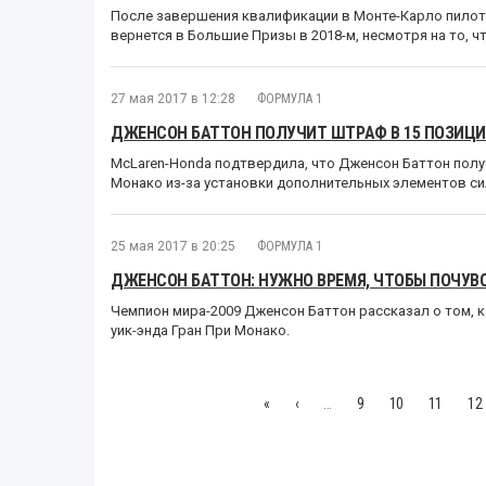
После завершения квалификации в Монте-Карло пилот 
вернется в Большие Призы в 2018-м, несмотря на то, чт
27 мая 2017 в 12:28
ФОРМУЛА 1
ДЖЕНСОН БАТТОН ПОЛУЧИТ ШТРАФ В 15 ПОЗИЦИ
McLaren-Honda подтвердила, что Дженсон Баттон получ
Монако из-за установки дополнительных элементов си
25 мая 2017 в 20:25
ФОРМУЛА 1
ДЖЕНСОН БАТТОН: НУЖНО ВРЕМЯ, ЧТОБЫ ПОЧУВ
Чемпион мира-2009 Дженсон Баттон рассказал о том, к
уик-энда Гран При Монако.
«
‹
…
9
10
11
12