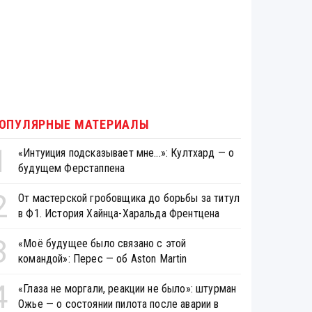
ОПУЛЯРНЫЕ МАТЕРИАЛЫ
1
«Интуиция подсказывает мне...»: Култхард — о
будущем Ферстаппена
2
От мастерской гробовщика до борьбы за титул
в Ф1. История Хайнца-Харальда Френтцена
3
«Моё будущее было связано с этой
командой»: Перес — об Aston Martin
4
«Глаза не моргали, реакции не было»: штурман
Ожье — о состоянии пилота после аварии в