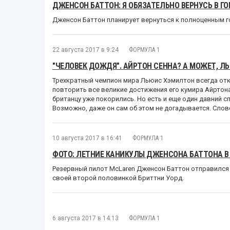
ДЖЕНСОН БАТТОН: Я ОБЯЗАТЕЛЬНО ВЕРНУСЬ В ГОН
Дженсон Баттон планирует вернуться к полноценным г
22 августа 2017 в 9:24
ФОРМУЛА 1
"ЧЕЛОВЕК ДОЖДЯ". АЙРТОН СЕННА? А МОЖЕТ, Л
Трехкратный чемпион мира Льюис Хэмилтон всегда отк
повторить все великие достижения его кумира Айртона
британцу уже покорились. Но есть и еще один давний с
Возможно, даже он сам об этом не догадывается. Слово
10 августа 2017 в 16:41
ФОРМУЛА 1
ФОТО: ЛЕТНИЕ КАНИКУЛЫ ДЖЕНСОНА БАТТОНА В
Резервный пилот McLaren Дженсон Баттон отправился
своей второй половинкой Бриттни Уорд.
6 августа 2017 в 14:13
ФОРМУЛА 1