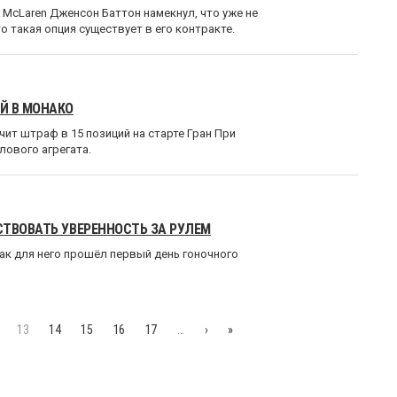
McLaren Дженсон Баттон намекнул, что уже не
о такая опция существует в его контракте.
Й В МОНАКО
ит штраф в 15 позиций на старте Гран При
лового агрегата.
СТВОВАТЬ УВЕРЕННОСТЬ ЗА РУЛЕМ
ак для него прошёл первый день гоночного
13
14
15
16
17
…
›
»