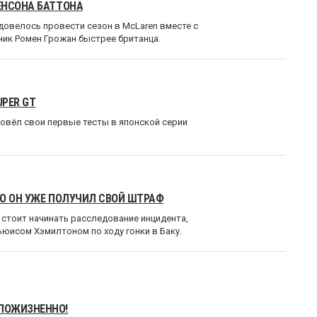
ЕНСОНА БАТТОНА
довелось провести сезон в McLaren вместе с
ник Ромен Грожан быстрее британца.
PER GT
овёл свои первые тесты в японской серии
НО ОН УЖЕ ПОЛУЧИЛ СВОЙ ШТРАФ
 стоит начинать расследование инцидента,
юисом Хэмилтоном по ходу гонки в Баку.
ПОЖИЗНЕННО!