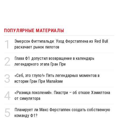
ПОПУЛЯРНЫЕ МАТЕРИАЛЫ
1
Эмерсон Фиттипальди: Уход Ферстаппена из Red Bull
раскачает рынок пилотов
2
Глава Ф1 допустил возвращение в календарь
легендарного этапа Гран При
3
«Себ, это глупо!» Пять легендарных моментов в
истории Гран При Малайзии
4
«Разница поколений». Пиастри – об отказе Хэмилтона
от симулятора
5
Планирует ли Макс Ферстаппен создать собственную
команду Ф1?