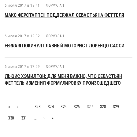
6 июля 2017 в 19:41
ФОРМУЛА 1
МАКС ФЕРСТАППЕН ПОДДЕРЖАЛ СЕБАСТЬЯНА ФЕТТЕЛЯ
6 июля 2017 в 19:32
ФОРМУЛА 1
FERRARI ПОКИНУЛ ГЛАВНЫЙ МОТОРИСТ ЛОРЕНЦО САССИ
6 июля 2017 в 17:59
ФОРМУЛА 1
ЛЬЮИС ХЭМИЛТОН: ДЛЯ МЕНЯ ВАЖНО, ЧТО СЕБАСТЬЯН
ФЕТТЕЛЬ ИЗМЕНИЛ ФОРМУЛИРОВКУ ПРОИЗОШЕДШЕГО
«
‹
…
323
324
325
326
327
328
329
330
331
…
›
»