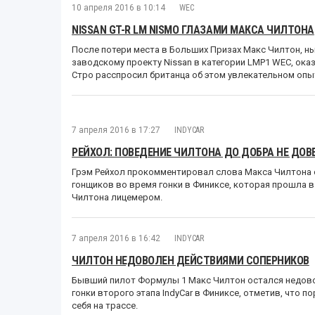
10 апреля 2016 в 10:14
WEC
NISSAN GT-R LM NISMO ГЛАЗАМИ МАКСА ЧИЛТОНА
После потери места в Больших Призах Макс Чилтон, ны
заводскому проекту Nissan в категории LMP1 WEC, ока
Стро расспросил британца об этом увлекательном опыт
7 апреля 2016 в 17:27
INDYCAR
РЕЙХОЛ: ПОВЕДЕНИЕ ЧИЛТОНА ДО ДОБРА НЕ ДОВ
Грэм Рейхол прокомментировал слова Макса Чилтона о
гонщиков во время гонки в Финиксе, которая прошла 
Чилтона лицемером.
7 апреля 2016 в 16:42
INDYCAR
ЧИЛТОН НЕДОВОЛЕН ДЕЙСТВИЯМИ СОПЕРНИКОВ
Бывший пилот Формулы 1 Макс Чилтон остался недов
гонки второго этапа IndyCar в Финиксе, отметив, что п
себя на трассе.