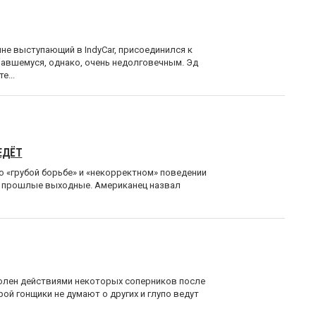
не выступающий в IndyCar, присоединился к
завшемуся, однако, очень недолговечным. Эд
е...
ЕДЁТ
 «грубой борьбе» и «некорректном» поведении
в прошлые выходные. Американец назвал
олен действиями некоторых соперников после
орой гонщики не думают о других и глупо ведут