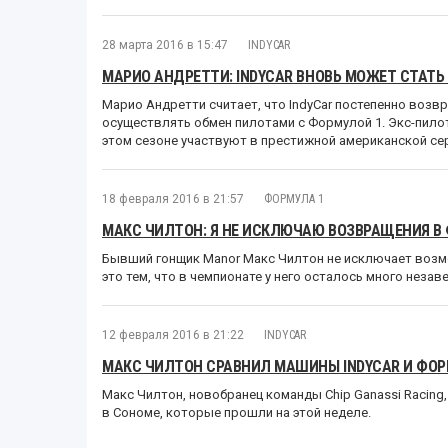
28 марта 2016 в 15:47
INDYCAR
МАРИО АНДРЕТТИ: INDYCAR ВНОВЬ МОЖЕТ СТАТЬ
Марио Андретти считает, что IndyCar постепенно возв
осуществлять обмен пилотами с Формулой 1. Экс-пило
этом сезоне участвуют в престижной американской се
18 февраля 2016 в 21:57
ФОРМУЛА 1
МАКС ЧИЛТОН: Я НЕ ИСКЛЮЧАЮ ВОЗВРАЩЕНИЯ В
Бывший гонщик Manor Макс Чилтон не исключает возм
это тем, что в чемпионате у него осталось много неза
12 февраля 2016 в 21:22
INDYCAR
МАКС ЧИЛТОН СРАВНИЛ МАШИНЫ INDYCAR И ФОР
Макс Чилтон, новобранец команды Chip Ganassi Racing,
в Сономе, которые прошли на этой неделе.