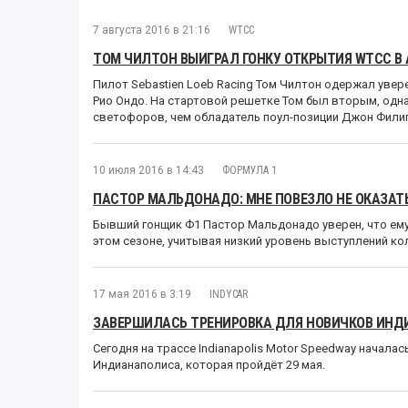
7 августа 2016 в 21:16
WTCC
ТОМ ЧИЛТОН ВЫИГРАЛ ГОНКУ ОТКРЫТИЯ WTCC В 
Пилот Sebastien Loeb Racing Том Чилтон одержал увер
Рио Ондо. На стартовой решетке Том был вторым, одна
светофоров, чем обладатель поул-позиции Джон Фили
10 июля 2016 в 14:43
ФОРМУЛА 1
ПАСТОР МАЛЬДОНАДО: МНЕ ПОВЕЗЛО НЕ ОКАЗАТЬ
Бывший гонщик Ф1 Пастор Мальдонадо уверен, что ему 
этом сезоне, учитывая низкий уровень выступлений ко
17 мая 2016 в 3:19
INDYCAR
ЗАВЕРШИЛАСЬ ТРЕНИРОВКА ДЛЯ НОВИЧКОВ ИНДИ
Сегодня на трассе Indianapolis Motor Speedway началас
Индианаполиса, которая пройдёт 29 мая.