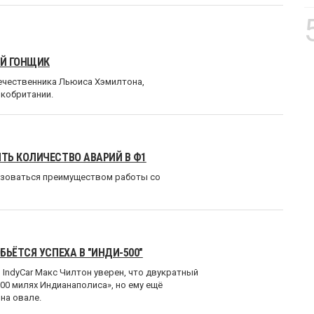
ЫЙ ГОНЩИК
ечественника Льюиса Хэмилтона,
кобритании.
ТЬ КОЛИЧЕСТВО АВАРИЙ В Ф1
зоваться преимуществом работы со
ЬЁТСЯ УСПЕХА В "ИНДИ-500"
 IndyCar Макс Чилтон уверен, что двукратный
00 милях Индианаполиса», но ему ещё
на овале.