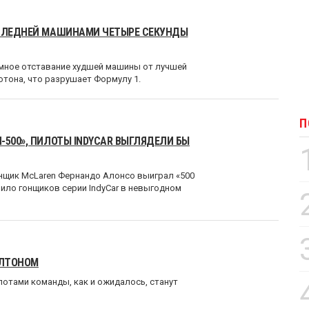
ОСЛЕДНЕЙ МАШИНАМИ ЧЕТЫРЕ СЕКУНДЫ
омное отставание худшей машины от лучшей
отона, что разрушает Формулу 1.
П
-500», ПИЛОТЫ INDYCAR ВЫГЛЯДЕЛИ БЫ
онщик McLaren Фернандо Алонсо выиграл «500
вило гонщиков серии IndyCar в невыгодном
ИЛТОНОМ
Пилотами команды, как и ожидалось, станут