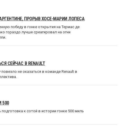
АРГЕНТИНЕ, ПРОРЫВ ХОСЕ-МАРИИ ЛОПЕСА
енную победу в гонке открытия на Термас де
ко гораздо лучше среагировал на огни
ппи.
СЯ СЕЙЧАС В RENAULT
повезло не оказаться в команде Renault в
ллектива.
 500
ь подготовка к сотой в истории гонке 500 миль