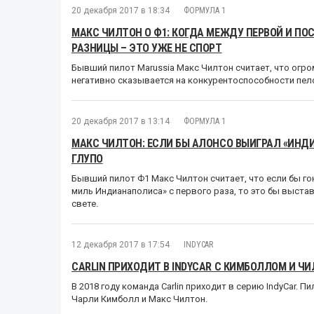
20 декабря 2017 в 18:34
ФОРМУЛА 1
МАКС ЧИЛТОН О Ф1: КОГДА МЕЖДУ ПЕРВОЙ И П
РАЗНИЦЫ – ЭТО УЖЕ НЕ СПОРТ
Бывший пилот Marussia Макс Чилтон считает, что огр
негативно сказывается на конкурентоспособности пел
20 декабря 2017 в 13:14
ФОРМУЛА 1
МАКС ЧИЛТОН: ЕСЛИ БЫ АЛОНСО ВЫИГРАЛ «ИНДИ
ГЛУПО
Бывший пилот Ф1 Макс Чилтон считает, что если бы г
миль Индианаполиса» с первого раза, то это бы выста
свете.
12 декабря 2017 в 17:54
INDYCAR
CARLIN ПРИХОДИТ В INDYCAR С КИМБОЛЛОМ И Ч
В 2018 году команда Carlin приходит в серию IndyCar. 
Чарли Кимболл и Макс Чилтон.