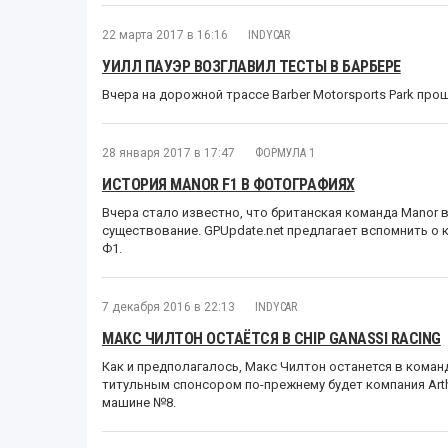
22 марта 2017 в 16:16
INDYCAR
УИЛЛ ПАУЭР ВОЗГЛАВИЛ ТЕСТЫ В БАРБЕРЕ
Вчера на дорожной трассе Barber Motorsports Park про
28 января 2017 в 17:47
ФОРМУЛА 1
ИСТОРИЯ MANOR F1 В ФОТОГРАФИЯХ
Вчера стало известно, что британская команда Manor
существование. GPUpdate.net предлагает вспомнить о
Ф1.
7 декабря 2016 в 22:13
INDYCAR
МАКС ЧИЛТОН ОСТАЁТСЯ В CHIP GANASSI RACING
Как и предполагалось, Макс Чилтон останется в команде
титульным спонсором по-прежнему будет компания Arthur
машине №8.