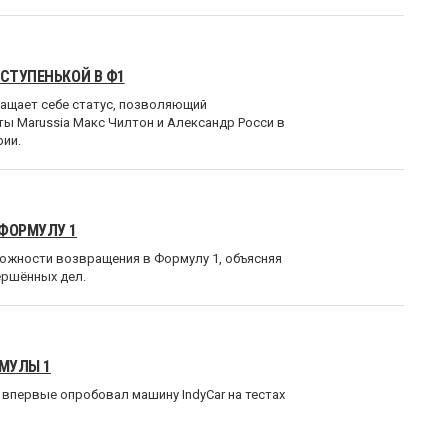
 СТУПЕНЬКОЙ В Ф1
ращает себе статус, позволяющий
ты Marussia Макс Чилтон и Александр Росси в
рии.
 ФОРМУЛУ 1
ожности возвращения в Формулу 1, объясняя
вершённых дел.
МУЛЫ 1
 впервые опробовал машину IndyCar на тестах