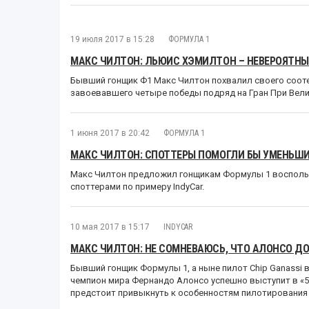
19 июля 2017 в 15:28
ФОРМУЛА 1
МАКС ЧИЛТОН: ЛЬЮИС ХЭМИЛТОН – НЕВЕРОЯТН
Бывший гонщик Ф1 Макс Чилтон похвалил своего соот
завоевавшего четыре победы подряд на Гран При Вели
1 июня 2017 в 20:42
ФОРМУЛА 1
МАКС ЧИЛТОН: СПОТТЕРЫ ПОМОГЛИ БЫ УМЕНЬШИ
Макс Чилтон предложил гонщикам Формулы 1 восполь
споттерами по примеру IndyCar.
10 мая 2017 в 15:17
INDYCAR
МАКС ЧИЛТОН: НЕ СОМНЕВАЮСЬ, ЧТО АЛОНСО ДОБ
Бывший гонщик Формулы 1, а ныне пилот Chip Ganassi в
чемпион мира Фернандо Алонсо успешно выступит в «5
предстоит привыкнуть к особенностям пилотирования 