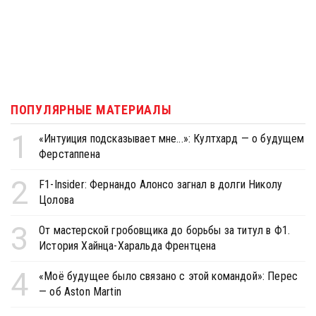
ПОПУЛЯРНЫЕ МАТЕРИАЛЫ
1
«Интуиция подсказывает мне...»: Култхард — о будущем
Ферстаппена
2
F1-Insider: Фернандо Алонсо загнал в долги Николу
Цолова
3
От мастерской гробовщика до борьбы за титул в Ф1.
История Хайнца-Харальда Френтцена
4
«Моё будущее было связано с этой командой»: Перес
— об Aston Martin