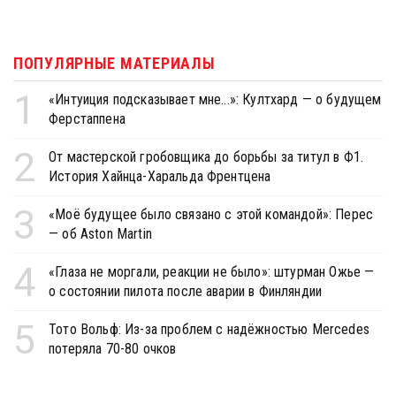
ПОПУЛЯРНЫЕ МАТЕРИАЛЫ
1
«Интуиция подсказывает мне...»: Култхард — о будущем
Ферстаппена
2
От мастерской гробовщика до борьбы за титул в Ф1.
История Хайнца-Харальда Френтцена
3
«Моё будущее было связано с этой командой»: Перес
— об Aston Martin
4
«Глаза не моргали, реакции не было»: штурман Ожье —
о состоянии пилота после аварии в Финляндии
5
Тото Вольф: Из-за проблем с надёжностью Mercedes
потеряла 70-80 очков