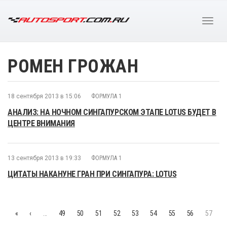
РОМЕН ГРОЖАН
18 сентября 2013 в 15:06
ФОРМУЛА 1
АНАЛИЗ: НА НОЧНОМ СИНГАПУРСКОМ ЭТАПЕ LOTUS БУДЕТ В
ЦЕНТРЕ ВНИМАНИЯ
13 сентября 2013 в 19:33
ФОРМУЛА 1
ЦИТАТЫ НАКАНУНЕ ГРАН ПРИ СИНГАПУРА: LOTUS
«
‹
…
49
50
51
52
53
54
55
56
57