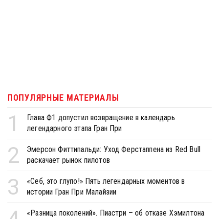
ПОПУЛЯРНЫЕ МАТЕРИАЛЫ
1
Глава Ф1 допустил возвращение в календарь
легендарного этапа Гран При
2
Эмерсон Фиттипальди: Уход Ферстаппена из Red Bull
раскачает рынок пилотов
3
«Себ, это глупо!» Пять легендарных моментов в
истории Гран При Малайзии
4
«Разница поколений». Пиастри – об отказе Хэмилтона