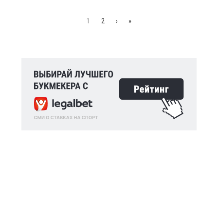
1
2
›
»