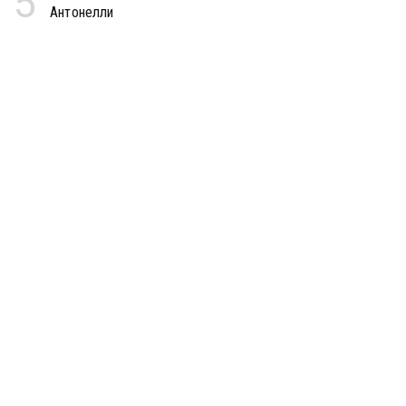
5
Антонелли