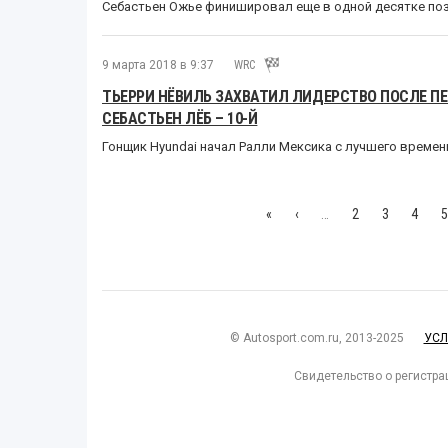
Себастьен Ожье финишировал еще в одной десятке по
9 марта 2018 в 9:37
WRC
ТЬЕРРИ НЁВИЛЬ ЗАХВАТИЛ ЛИДЕРСТВО ПОСЛЕ ПЕ
СЕБАСТЬЕН ЛЁБ – 10-Й
Гонщик Hyundai начал Ралли Мексика с лучшего времен
«
‹
…
2
3
4
5
© Autosport.com.ru, 2013-2025
УСЛ
Свидетельство о регистра