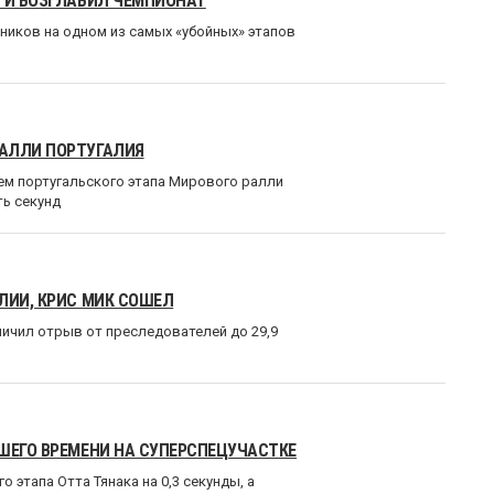
Я И ВОЗГЛАВИЛ ЧЕМПИОНАТ
ников на одном из самых «убойных» этапов
РАЛЛИ ПОРТУГАЛИЯ
ем португальского этапа Мирового ралли
ть секунд
ЛИИ, КРИС МИК СОШЕЛ
личил отрыв от преследователей до 29,9
ШЕГО ВРЕМЕНИ НА СУПЕРСПЕЦУЧАСТКЕ
 этапа Отта Тянака на 0,3 секунды, а