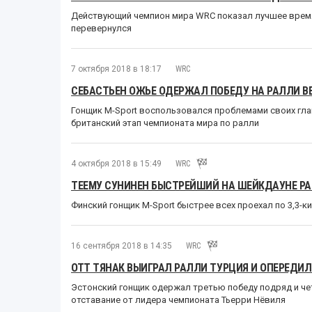
Действующий чемпион мира WRC показал лучшее время,
перевернулся
7 октября 2018 в 18:17
WRC
СЕБАСТЬЕН ОЖЬЕ ОДЕРЖАЛ ПОБЕДУ НА РАЛЛИ 
Гонщик M-Sport воспользовался проблемами своих гла
британский этап чемпионата мира по ралли
4 октября 2018 в 15:49
WRC
ТЕЕМУ СУНИНЕН БЫСТРЕЙШИЙ НА ШЕЙКДАУНЕ Р
Финский гонщик M-Sport быстрее всех проехал по 3,3-
16 сентября 2018 в 14:35
WRC
ОТТ ТЯНАК ВЫИГРАЛ РАЛЛИ ТУРЦИЯ И ОПЕРЕДИЛ
Эстонский гонщик одержал третью победу подряд и чет
отставание от лидера чемпионата Тьерри Нёвиля