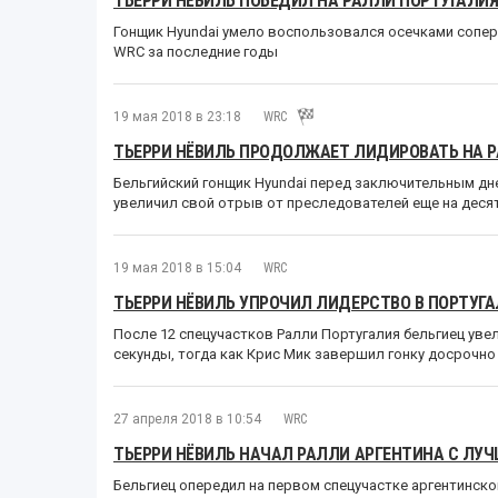
ТЬЕРРИ НЁВИЛЬ ПОБЕДИЛ НА РАЛЛИ ПОРТУГАЛИ
Гонщик Hyundai умело воспользовался осечками сопер
WRC за последние годы
19 мая 2018 в 23:18
WRC
ТЬЕРРИ НЁВИЛЬ ПРОДОЛЖАЕТ ЛИДИРОВАТЬ НА 
Бельгийский гонщик Hyundai перед заключительным дн
увеличил свой отрыв от преследователей еще на деся
19 мая 2018 в 15:04
WRC
ТЬЕРРИ НЁВИЛЬ УПРОЧИЛ ЛИДЕРСТВО В ПОРТУГА
После 12 спецучастков Ралли Португалия бельгиец уве
секунды, тогда как Крис Мик завершил гонку досрочно
27 апреля 2018 в 10:54
WRC
ТЬЕРРИ НЁВИЛЬ НАЧАЛ РАЛЛИ АРГЕНТИНА С ЛУЧ
Бельгиец опередил на первом спецучастке аргентинского