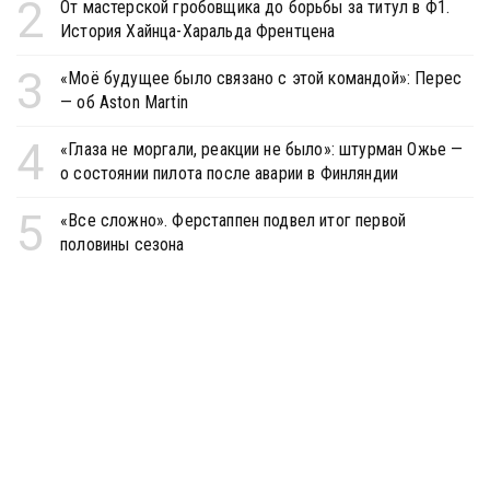
2
От мастерской гробовщика до борьбы за титул в Ф1.
История Хайнца-Харальда Френтцена
3
«Моё будущее было связано с этой командой»: Перес
— об Aston Martin
4
«Глаза не моргали, реакции не было»: штурман Ожье —
о состоянии пилота после аварии в Финляндии
5
«Все сложно». Ферстаппен подвел итог первой
половины сезона