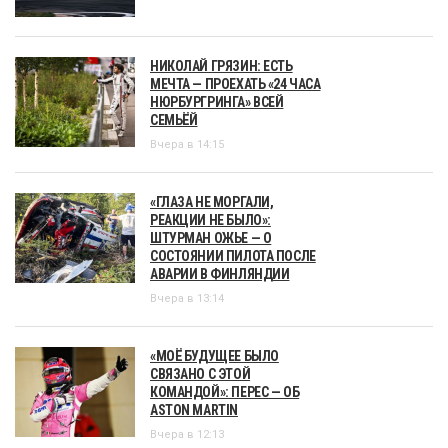
НИКОЛАЙ ГРЯЗИН: ЕСТЬ
МЕЧТА — ПРОЕХАТЬ «24 ЧАСА
НЮРБУРГРИНГА» ВСЕЙ
СЕМЬЁЙ
Вчера в 14:15
«ГЛАЗА НЕ МОРГАЛИ,
РЕАКЦИИ НЕ БЫЛО»:
ШТУРМАН ОЖЬЕ — О
СОСТОЯНИИ ПИЛОТА ПОСЛЕ
АВАРИИ В ФИНЛЯНДИИ
Вчера в 13:14
«МОЁ БУДУЩЕЕ БЫЛО
СВЯЗАНО С ЭТОЙ
КОМАНДОЙ»: ПЕРЕС — ОБ
ASTON MARTIN
Вчера в 12:13