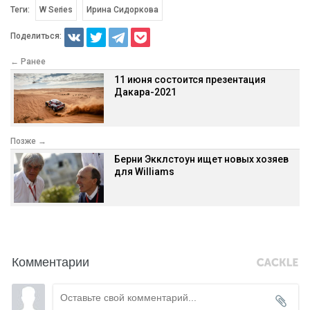
Теги:
W Series
Ирина Сидоркова
Поделиться:
← Ранее
11 июня состоится презентация
Дакара-2021
Позже →
Берни Экклстоун ищет новых хозяев
для Williams
Комментарии