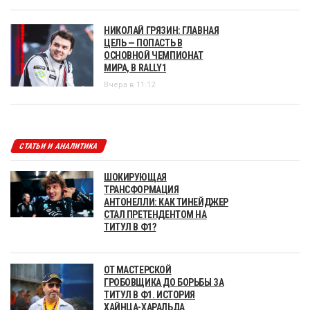
НИКОЛАЙ ГРЯЗИН: ГЛАВНАЯ
ЦЕЛЬ — ПОПАСТЬ В
ОСНОВНОЙ ЧЕМПИОНАТ
МИРА, В RALLY1
Вчера в 11:12
СТАТЬИ И АНАЛИТИКА
ШОКИРУЮЩАЯ
ТРАНСФОРМАЦИЯ
АНТОНЕЛЛИ: КАК ТИНЕЙДЖЕР
СТАЛ ПРЕТЕНДЕНТОМ НА
ТИТУЛ В Ф1?
ОТ МАСТЕРСКОЙ
ГРОБОВЩИКА ДО БОРЬБЫ ЗА
ТИТУЛ В Ф1. ИСТОРИЯ
ХАЙНЦА-ХАРАЛЬДА