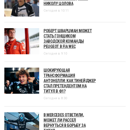
НИКОЛУ ЦОЛОВА
Сегодня в 10:11
РОБЕРТ ШВАРЦМАН МОЖЕТ
СТАТЬ ГОНЩИКОМ
ЗАВОДСКОЙ КОМАНДЫ
PEUGEOT В FIA WEC
Сегодня в 9:10
ШОКИРУЮЩАЯ
ТРАНСФОРМАЦИЯ
АНТОНЕЛЛИ: КАК ТИНЕЙДЖЕР
СТАЛ ПРЕТЕНДЕНТОМ НА
ТИТУЛ В Ф1?
Сегодня в 8:30
В MERCEDES ОТВЕТИЛИ,
МОЖЕТ ЛИ РАССЕЛ
ВЕРНУТЬСЯ В БОРЬБУ ЗА