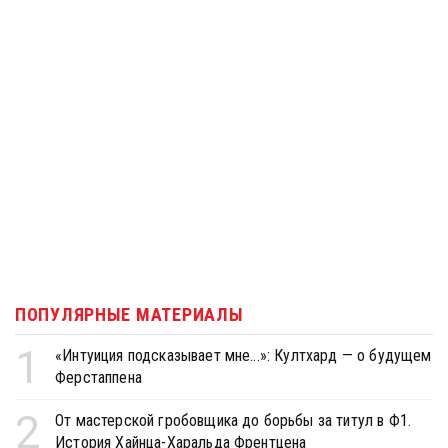
ПОПУЛЯРНЫЕ МАТЕРИАЛЫ
1
«Интуиция подсказывает мне...»: Култхард — о будущем
Ферстаппена
2
От мастерской гробовщика до борьбы за титул в Ф1.
История Хайнца-Харальда Френтцена