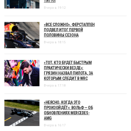
ТИТУЛ
Вчера в 19:12
«ВСЕ СЛОЖНО». ФЕРСТАППЕН
ПОДВЕЛ ИТОГ ПЕРВОЙ
ПОЛОВИНЫ СЕЗОНА
Вчера в 18:15
«ТОТ, КТО БУДЕТ БЫСТРЫМ
ПРАКТИЧЕСКИ ВЕЗДЕ»:
ГРЯЗИН НАЗВАЛ ПИЛОТА, ЗА
КОТОРЫМ СЛЕДИТ В WRC
Вчера в 17:18
«НЕЯСНО, КОГДА ЭТО
ПРОИЗОЙДЁТ»: ВОЛЬФ — ОБ
ОБНОВЛЕНИЯХ MERCEDES-
AMG
Вчера в 16:17