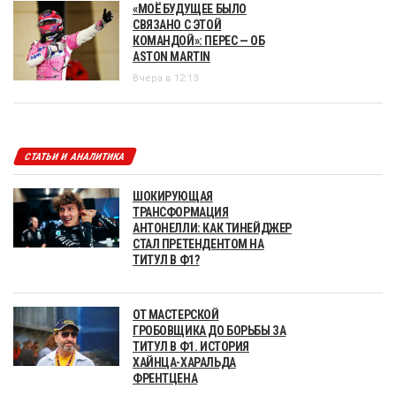
«МОЁ БУДУЩЕЕ БЫЛО
СВЯЗАНО С ЭТОЙ
КОМАНДОЙ»: ПЕРЕС — ОБ
ASTON MARTIN
Вчера в 12:13
СТАТЬИ И АНАЛИТИКА
ШОКИРУЮЩАЯ
ТРАНСФОРМАЦИЯ
АНТОНЕЛЛИ: КАК ТИНЕЙДЖЕР
СТАЛ ПРЕТЕНДЕНТОМ НА
ТИТУЛ В Ф1?
ОТ МАСТЕРСКОЙ
ГРОБОВЩИКА ДО БОРЬБЫ ЗА
ТИТУЛ В Ф1. ИСТОРИЯ
ХАЙНЦА-ХАРАЛЬДА
ФРЕНТЦЕНА