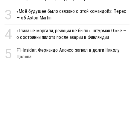
3
«Моё будущее было связано с этой командой»: Перес
— об Aston Martin
4
«Глаза не моргали, реакции не было»: штурман Ожье —
о состоянии пилота после аварии в Финляндии
5
F1-Insider: Фернандо Алонсо загнал в долги Николу
Цолова