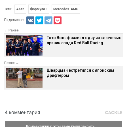
Теги:
Авто
Формула 1
Mercedes-AMG
Поделиться:
← Ранее
Тото Вольф назвал одну из ключевых
причин спада Red Bull Racing
Позже →
Шварцман встретился с японским
дрифтером
4 комментария
Комментарии к этой теме были закрыты