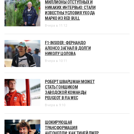
МИЛЛИОНЫ ОТСТУПНЫХ И
НИКАКИХ ИНТЕРВЬЮ: СТАЛИ
ИЗВЕСТНЫ УСЛОВИЯ УХОДА
МАРКО ИЗ RED BULL
Вчера в 11:12
F1-INSIDER: ФЕРНАНДО
АЛОНСО ЗАГНАЛ В ДОЛГИ
НИКОЛУ ЦОЛОВА
Вчера в 10:11
РОБЕРТ ШВАРЦМАН МОЖЕТ
СТАТЬ ГОНЩИКОМ
ЗАВОДСКОЙ КОМАНДЫ
PEUGEOT В FIA WEC
Вчера в 9:10
ШОКИРУЮЩАЯ
ТРАНСФОРМАЦИЯ
АНТОНЕЛЛИ: КАК ТИНЕЙДЖЕР